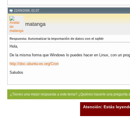
22/09/2008, 01:07
matanga
Respuesta: Automatizar la importación de datos con el sqlldr
Hola,
De la misma forma que Windows lo puedes hacer en Linux, con un prog
http://doc.ubuntu-es.org/Cron
Saludos
¿Tienes una mejor respuesta a este tema? ¿Quiéres hacerle una pregunta 
Atención: Estás leyend