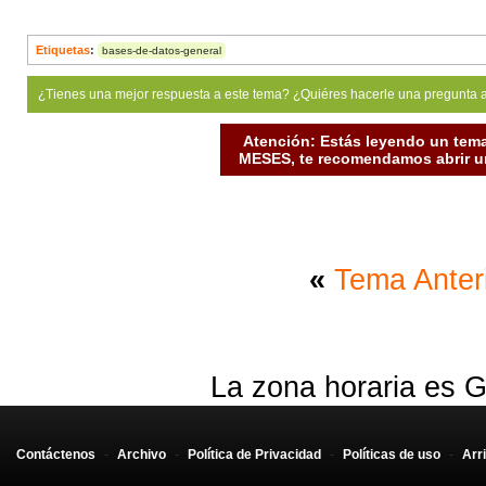
Etiquetas
:
bases-de-datos-general
¿Tienes una mejor respuesta a este tema? ¿Quiéres hacerle una pregunta 
Atención: Estás leyendo un tema
MESES, te recomendamos abrir un
«
Tema Anter
La zona horaria es G
Contáctenos
-
Archivo
-
Política de Privacidad
-
Políticas de uso
-
Arr