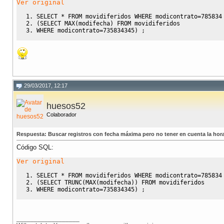
Ver original
SELECT
*
FROM
 movidiferidos 
WHERE
 modicontrato
=
785834
(
SELECT
MAX
(
modifecha
)
FROM
 movidiferidos
WHERE
 modicontrato
=
735834345
)
 ;
29/03/2017, 12:17
huesos52
Colaborador
Respuesta: Buscar registros con fecha máxima pero no tener en cuenta la hor
Código SQL:
Ver original
SELECT
*
FROM
 movidiferidos 
WHERE
 modicontrato
=
785834
(
SELECT
 TRUNC
(
MAX
(
modifecha
)
)
FROM
 movidiferidos
WHERE
 modicontrato
=
735834345
)
 ;
__________________