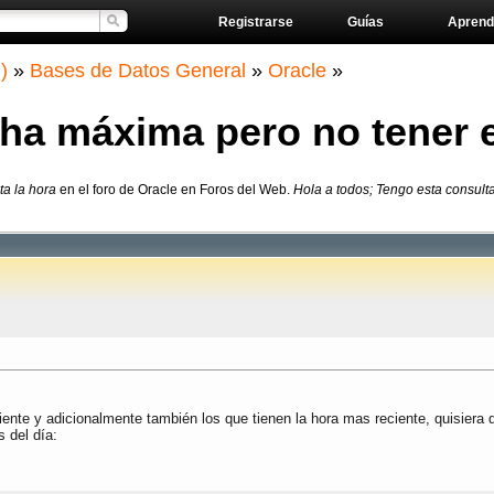
Registrarse
Guías
Aprend
)
»
Bases de Datos General
»
Oracle
»
cha máxima pero no tener e
ta la hora
en el foro de Oracle en Foros del Web.
Hola a todos; Tengo esta consulta
iente y adicionalmente también los que tienen la hora mas reciente, quisiera
 del día: