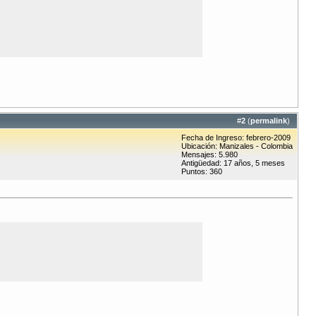
#
2
(
permalink
)
Fecha de Ingreso: febrero-2009
Ubicación: Manizales - Colombia
Mensajes: 5.980
Antigüedad: 17 años, 5 meses
Puntos: 360