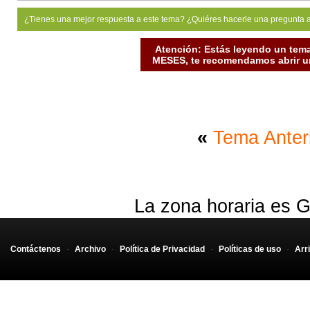
¿Tienes una mejor respuesta a este tema? ¿Quiéres hacerle una pregunta 
Atención: Estás leyendo un tema
MESES, te recomendamos abrir un
«
Tema Anter
La zona horaria es G
Contáctenos
-
Archivo
-
Política de Privacidad
-
Políticas de uso
-
Arr