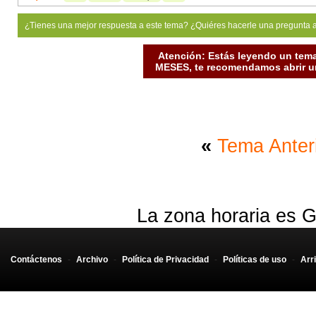
¿Tienes una mejor respuesta a este tema? ¿Quiéres hacerle una pregunta 
Atención: Estás leyendo un tema
MESES, te recomendamos abrir un
«
Tema Anter
La zona horaria es G
Contáctenos
-
Archivo
-
Política de Privacidad
-
Políticas de uso
-
Arr