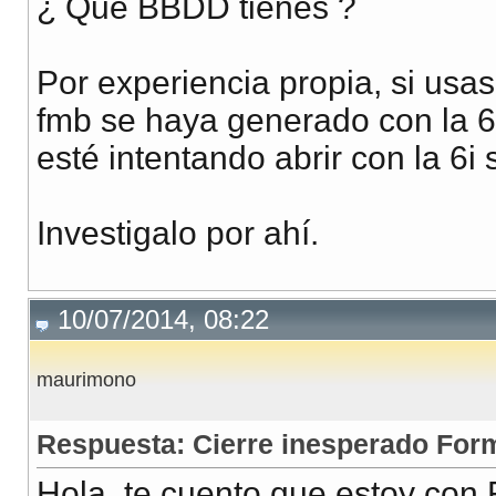
¿ Que BBDD tienes ?
Por experiencia propia, si usas
fmb se haya generado con la 6.
esté intentando abrir con la 6i 
Investigalo por ahí.
10/07/2014, 08:22
maurimono
Respuesta: Cierre inesperado For
Hola, te cuento que estoy con F