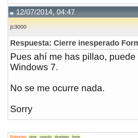
12/07/2014, 04:47
jc3000
Respuesta: Cierre inesperado For
Pues ahí me has pillao, puede 
Windows 7.
No se me ocurre nada.
Sorry
Etiquetas
:
cierre
creación
developer
forms