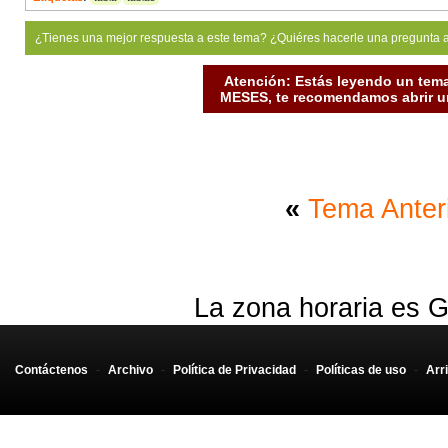
¿Tienes una mejor respuesta a este tema? ¿Quiéres hacerle una pregunta 
Atención: Estás leyendo un tema
MESES, te recomendamos abrir un
«
Tema Anter
La zona horaria es G
Contáctenos
-
Archivo
-
Política de Privacidad
-
Políticas de uso
-
Arr