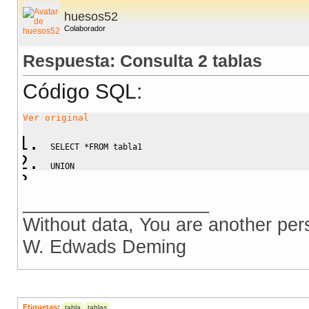
huesos52
Colaborador
Respuesta: Consulta 2 tablas
Código SQL:
Ver original
SELECT
*
FROM
 tabla1
UNION
SELECT
*
FROM
 tabla2;
__________________
Without data, You are another per
W. Edwads Deming
Etiquetas
:
tabla
tablas