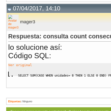
07/04/2017, 14:10
mager3
Respuesta: consulta count consec
lo solucione así:
Código SQL:
Ver original
SELECT
SUM
(
CASE
WHEN
 unidades
=
8
THEN
1
ELSE
0
END
)
F
Etiquetas
:
Ninguno