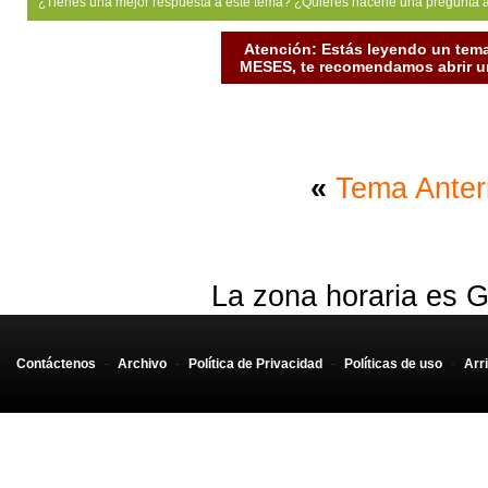
¿Tienes una mejor respuesta a este tema? ¿Quiéres hacerle una pregunta 
Atención: Estás leyendo un tema
MESES, te recomendamos abrir un
«
Tema Anter
La zona horaria es G
Contáctenos
-
Archivo
-
Política de Privacidad
-
Políticas de uso
-
Arr