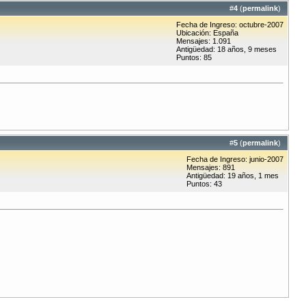
#
4
(
permalink
)
Fecha de Ingreso: octubre-2007
Ubicación: España
Mensajes: 1.091
Antigüedad: 18 años, 9 meses
Puntos: 85
#
5
(
permalink
)
Fecha de Ingreso: junio-2007
Mensajes: 891
Antigüedad: 19 años, 1 mes
Puntos: 43