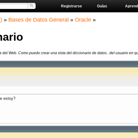
Registrarse
Guías
Aprend
)
»
Bases de Datos General
»
Oracle
»
nario
os del Web.
Como puedo crear una vista del diccionario de datos.. del usuario en qu
ue estoy?