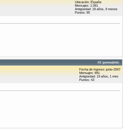
Ubicación: España
Mensajes: 1.091
Antigüedad: 18 años, 9 meses
Puntos: 85
#
3
(
permalink
)
Fecha de Ingreso: junio-2007
Mensajes: 891
Antigüedad: 19 años, 1 mes
Puntos: 43