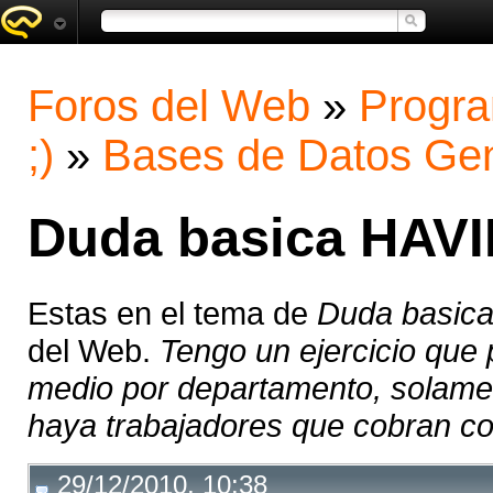
Foros del Web
»
Progra
;)
»
Bases de Datos Gen
Duda basica HAV
Estas en el tema de
Duda basic
del Web.
Tengo un ejercicio que p
medio por departamento, solame
haya trabajadores que cobran com
29/12/2010, 10:38