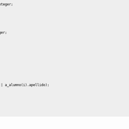
nteger;
ger;
||
 a_alumno
(
i
)
.
apellido
)
;