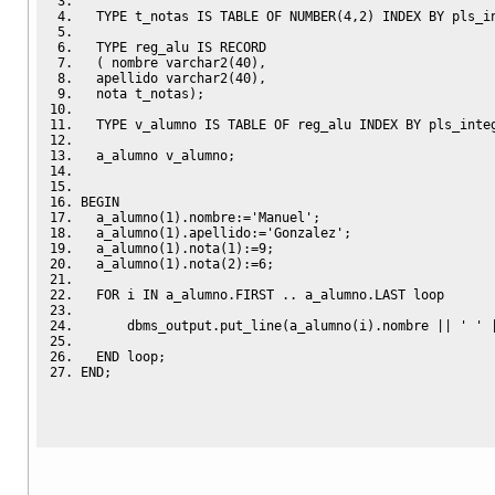
TYPE
 t_notas 
IS
TABLE
OF
NUMBER
(
4
,
2
)
INDEX
BY
 pls_i
TYPE
 reg_alu 
IS
 RECORD 
(
 nombre varchar2
(
40
)
,
  apellido varchar2
(
40
)
,
  nota t_notas
)
;
TYPE
 v_alumno 
IS
TABLE
OF
 reg_alu 
INDEX
BY
 pls_inte
  a_alumno v_alumno;
BEGIN
  a_alumno
(
1
)
.
nombre:
=
'Manuel'
;
  a_alumno
(
1
)
.
apellido:
=
'Gonzalez'
;
  a_alumno
(
1
)
.
nota
(
1
)
:
=
9
;
  a_alumno
(
1
)
.
nota
(
2
)
:
=
6
;
FOR
 i 
IN
 a_alumno
.
FIRST
..
 a_alumno
.
LAST
 loop
      dbms_output
.
put_line
(
a_alumno
(
i
)
.
nombre 
||
' '
END
 loop;
END
;