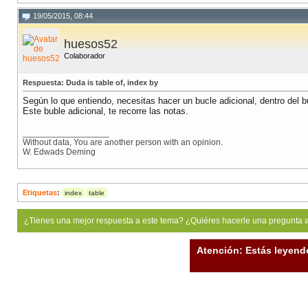
19/05/2015, 08:44
huesos52
Colaborador
Respuesta: Duda is table of, index by
Según lo que entiendo, necesitas hacer un bucle adicional, dentro del 
Este buble adicional, te recorre las notas.
__________________
Without data, You are another person with an opinion.
W. Edwads Deming
Etiquetas
:
index
table
¿Tienes una mejor respuesta a este tema? ¿Quiéres hacerle una pregunta 
Atención: Estás leyend