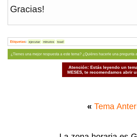
Gracias!
Etiquetas
:
ejecutar
minutos
toad
¿Tienes una mejor respuesta a este tema? ¿Quiéres hacerle una pregunta 
Atención: Estás leyendo un tema
MESES, te recomendamos abrir un
«
Tema Anter
La zona horaria es G