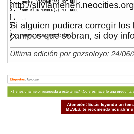
nombre 
VARCHAR
(
20
)
NOT
NULL
,
http://silviamenen.neocities.or
num_alum 
NUMBER
(
2
)
NOT
NULL
)
;
Si alguien pudiera corregir los
campos que sobran, si doy in
CREATE
TABLE
 matricular
(
cod_mod1 
NUMBER
(
2
)
,
Última edición por gnzsoloyo; 24/06
num_exp1 
NUMBER
(
4
)
,
fecha_ini 
DATE
NOT
NULL
,
fecha_fin 
DATE
NOT
NULL
CONSTRAINT
 FKMATRICULARMOD 
FOREIGN
KEY
(
cod_mod1
)
REF
Etiquetas
:
Ninguno
CONSTRAINT
 FKMATRICULARALM 
FOREIGN
KEY
(
num_exp1
)
REF
¿Tienes una mejor respuesta a este tema? ¿Quiéres hacerle una pregunta 
CONSTRAINT
 CKFECHA 
CHECK
(
fecha_ini
<
fecha_fin
)
)
;
Atención: Estás leyendo un tema
MESES, te recomendamos abrir un
CREATE
TABLE
 ser
(
cod_cur1 
NUMBER
(
2
)
,