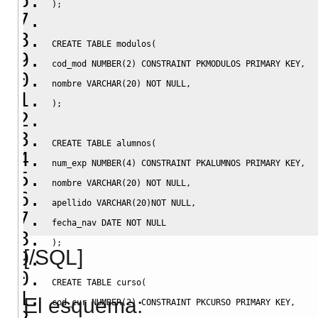
)
;
CREATE
TABLE
 modulos
(
cod_mod 
NUMBER
(
2
)
CONSTRAINT
 PKMODULOS 
PRIMARY
KEY
,
nombre 
VARCHAR
(
20
)
NOT
NULL
,
)
;
CREATE
TABLE
 alumnos
(
num_exp 
NUMBER
(
4
)
CONSTRAINT
 PKALUMNOS 
PRIMARY
KEY
,
nombre 
VARCHAR
(
20
)
NOT
NULL
,
apellido 
VARCHAR
(
20
)
NOT
NULL
,
fecha_nav 
DATE
NOT
NULL
)
;
[/SQL]
CREATE
TABLE
 curso
(
El esquema:
cod_cur 
NUMBER
(
2
)
CONSTRAINT
 PKCURSO 
PRIMARY
KEY
,