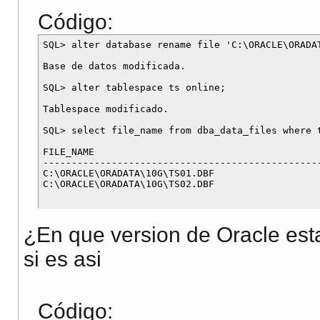
Código:
SQL> alter database rename file 'C:\ORACLE\ORADA
Base de datos modificada.

SQL> alter tablespace ts online;

Tablespace modificado.

SQL> select file_name from dba_data_files where t
FILE_NAME

-------------------------------------------------
C:\ORACLE\ORADATA\10G\TS01.DBF

¿En que version de Oracle est
si es asi
Código: