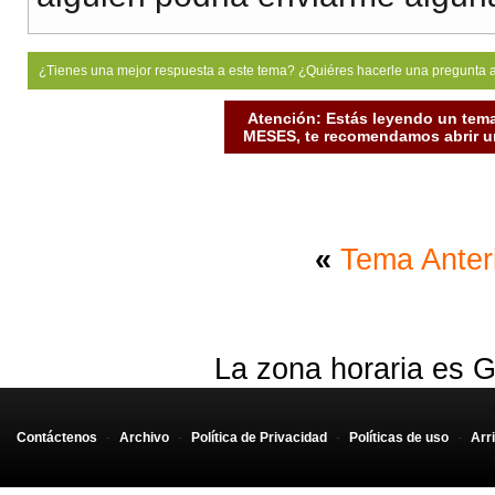
¿Tienes una mejor respuesta a este tema? ¿Quiéres hacerle una pregunta 
Atención: Estás leyendo un tema
MESES, te recomendamos abrir un
«
Tema Anter
La zona horaria es G
Contáctenos
-
Archivo
-
Política de Privacidad
-
Políticas de uso
-
Arr