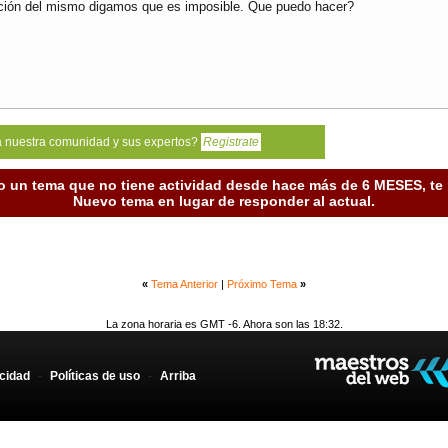
ación del mismo digamos que es imposible. Que puedo hacer?
a nuestra comunidad y sus expertos?
Registrate
o un tema que no tiene actividad desde hace más de 6 MESES, t
Nuevo tema en lugar de responder al actual.
«
Tema Anterior
|
Próximo Tema
»
La zona horaria es GMT -6. Ahora son las 18:32.
acidad
-
Políticas de uso
-
Arriba