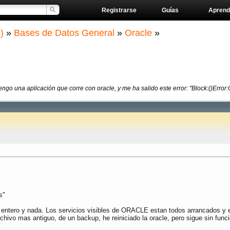
Registrarse
Guías
Aprend
)
»
Bases de Datos General
»
Oracle
»
engo una aplicación que corre con oracle, y me ha salido este error: "Block:()Erro
s"
dor entero y nada. Los servicios visibles de ORACLE estan todos arrancados y 
rchivo mas antiguo, de un backup, he reiniciado la oracle, pero sigue sin funci