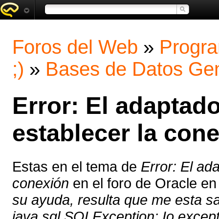
Foros del Web
»
Progra
;)
»
Bases de Datos Gen
Error: El adaptad
establecer la con
Estas en el tema de
Error: El ad
conexión
en el foro de Oracle e
su ayuda, resulta que me esta sa
java.sql.SQLException: Io except