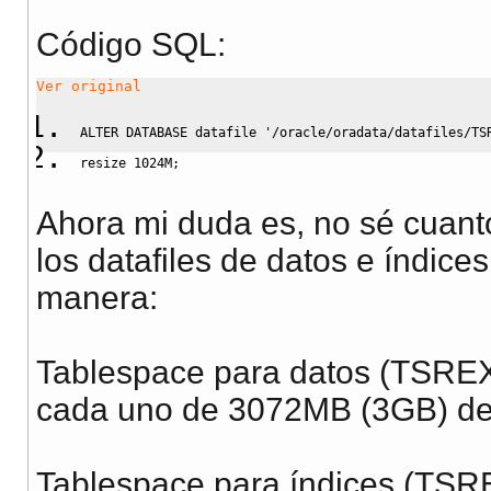
USING
INDEX
 PCTFREE 
10
 INITRANS 
2
 MAXTRANS 
255
 COMP
Código SQL:
  STORAGE
(
INITIAL 
65536
NEXT
1048576
 MINEXTENTS 
1
 MAX
  PCTINCREASE 
0
 FREELISTS 
1
 FREELIST GROUPS 
1
 BUFFER_
Ver original
  TABLESPACE 
"TSREX_IDX"
  ENABLE;
ALTER
DATABASE
 datafile 
'/oracle/oradata/datafiles/TS
resize 1024M;
Ahora mi duda es, no sé cuan
los datafiles de datos e índices
manera:
Tablespace para datos (TSREX_
cada uno de 3072MB (3GB) de
Tablespace para índices (TSRE