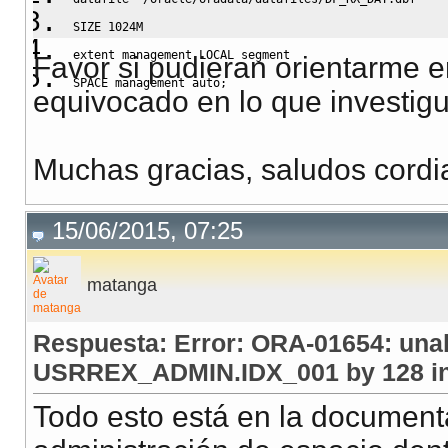
SIZE
 1024M
extent management 
LOCAL
 segment
Favor si pudieran orientarme e
SPACE
 management auto;
equivocado en lo que investigu
Muchas gracias, saludos cordi
15/06/2015, 07:25
matanga
Respuesta: Error: ORA-01654: unab
USRREX_ADMIN.IDX_001 by 128 in
Todo esto está en la documenta