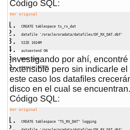
Código SQL:
Ver original
CREATE
 tablespace ts_rx_dat
datafile 
'/oracle/oradata/datafiles/DF_RX_DAT.dbf'
SIZE
 1024M
autoextend 
ON
Investigando por ahí, encontré
NEXT
 200K
extensible pero sin indicarle 
maxsize 3072M;
este caso los datafiles crecerá
disco en el cual se encuentran
Código SQL:
Ver original
CREATE
 tablespace 
"TS_RX_DAT"
 logging
datafile 
'/oracle/oradata/datafiles/DF_RX_DAT.dbf'