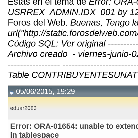
Estas en el tema de
Error: ORA-
USRREX_ADMIN.IDX_001 by 128
Foros del Web.
Buenas, Tengo la
url("http://static.forosdelweb.com
Código SQL: Ver original -------------
Archivo creado - viernes-junio-02-2
----------------- ----------------------
Table CONTRIBUYENTESUNAT .
05/06/2015, 19:29
eduar2083
Error: ORA-01654: unable to ext
in tablespace