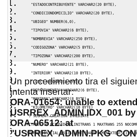
"ESTADOCONTRIBUYENTE"
 VARCHAR2
(
20
 BYTE
)
,
"CONDICIONDOMICILIO"
 VARCHAR2
(
20
 BYTE
)
,
"UBIGEO"
NUMBER
(
6
,
0
)
,
"TIPOVIA"
 VARCHAR2
(
6
 BYTE
)
,
"NOMBREVIA"
 VARCHAR2
(
250
 BYTE
)
,
"CODIGOZONA"
 VARCHAR2
(
5
 BYTE
)
,
"TIPOZONA"
 VARCHAR2
(
200
 BYTE
)
,
"NUMERO"
 VARCHAR2
(
21
 BYTE
)
,
"INTERIOR"
 VARCHAR2
(
10
 BYTE
)
,
Un procedimiento tira el sigui
"LOTE"
 VARCHAR2
(
5
 BYTE
)
,
intenta insertar:
"DEPARTAMENTO"
 VARCHAR2
(
6
 BYTE
)
,
"MANZANA"
 VARCHAR2
(
8
 BYTE
)
,
ORA-01654: unable to extend
"KILOMETRO"
 VARCHAR2
(
10
 BYTE
)
USRREX_ADMIN.IDX_001 by 1
)
 SEGMENT CREATION IMMEDIATE 
ORA-06512: at
  PCTFREE 
10
 PCTUSED 
40
 INITRANS 
1
 MAXTRANS 
255
 NOCOM
"USRREX_ADMIN.PKG_CONTR
  STORAGE
(
INITIAL 
65536
NEXT
1048576
 MINEXTENTS 
1
 MAX