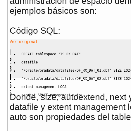
administración de espacio dent
ejemplos básicos son:
Código SQL:
Ver original
CREATE
 tablespace 
"TS_RX_DAT"
datafile 
'/oracle/oradata/datafiles/DF_RX_DAT_01.dbf'
SIZE
 102
'/oracle/oradata/datafiles/DF_RX_DAT_02.dbf'
SIZE
 102
extent management 
LOCAL
Donde, size, autoextend, next
segment 
SPACE
 management auto;
datafile y extent management
auto son propiedades del tabl