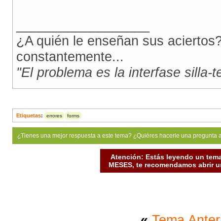
__________________
¿A quién le enseñan sus aciertos?
constantemente...
"El problema es la interfase silla-
Etiquetas
:
errores
forms
¿Tienes una mejor respuesta a este tema? ¿Quiéres hacerle una pregunta 
Atención: Estás leyendo un tema
MESES, te recomendamos abrir un
«
Tema Anter