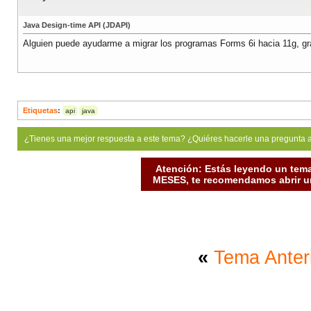
Java Design-time API (JDAPI)
Alguien puede ayudarme a migrar los programas Forms 6i hacia 11g, gr
Etiquetas
:
api
java
¿Tienes una mejor respuesta a este tema? ¿Quiéres hacerle una pregunta 
Atención: Estás leyendo un tema
MESES, te recomendamos abrir un
«
Tema Anter