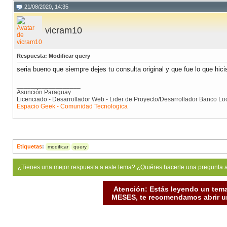
21/08/2020, 14:35
vicram10
Respuesta: Modificar query
seria bueno que siempre dejes tu consulta original y que fue lo que hici
__________________
Asunción Paraguay
Licenciado - Desarrollador Web - Lider de Proyecto/Desarrollador Banco Lo
Espacio Geek - Comunidad Tecnologica
Etiquetas
:
modificar
query
¿Tienes una mejor respuesta a este tema? ¿Quiéres hacerle una pregunta 
Atención: Estás leyendo un tema
MESES, te recomendamos abrir un