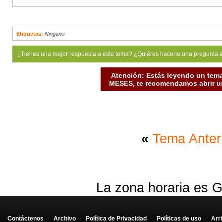
Etiquetas
:
Ninguno
¿Tienes una mejor respuesta a este tema? ¿Quiéres hacerle una pregunta 
Atención: Estás leyendo un tema
MESES, te recomendamos abrir un
«
Tema Anter
La zona horaria es G
Contáctenos
-
Archivo
-
Política de Privacidad
-
Políticas de uso
-
Arr