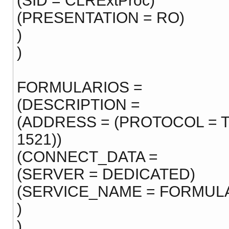
(SID = CLRExtProc)
(PRESENTATION = RO)
)
)
FORMULARIOS =
(DESCRIPTION =
(ADDRESS = (PROTOCOL = TC
1521))
(CONNECT_DATA =
(SERVER = DEDICATED)
(SERVICE_NAME = FORMUL
)
)