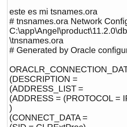
este es mi tsnames.ora
# tnsnames.ora Network Configu
C:\app\Angel\product\11.2.0\
\tnsnames.ora
# Generated by Oracle configur
ORACLR_CONNECTION_DAT
(DESCRIPTION =
(ADDRESS_LIST =
(ADDRESS = (PROTOCOL = I
)
(CONNECT_DATA =