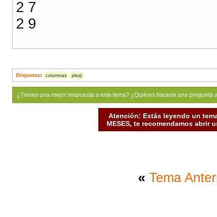
2 7
2 9
Etiquetas
:
columnas
plsql
¿Tienes una mejor respuesta a este tema? ¿Quiéres hacerle una pregunta 
Atención: Estás leyendo un tema
MESES, te recomendamos abrir un
«
Tema Anter