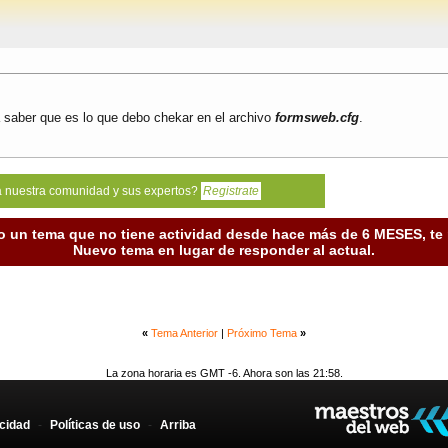
a saber que es lo que debo chekar en el archivo
formsweb.cfg
.
a nuestra comunidad y sus expertos?
Registrate
o un tema que no tiene actividad desde hace más de 6 MESES, t
Nuevo tema en lugar de responder al actual.
«
Tema Anterior
|
Próximo Tema
»
La zona horaria es GMT -6. Ahora son las 21:58.
acidad
-
Políticas de uso
-
Arriba