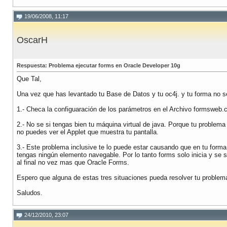
19/06/2008, 11:17
OscarH
Respuesta: Problema ejecutar forms en Oracle Developer 10g
Que Tal,
Una vez que has levantado tu Base de Datos y tu oc4j. y tu forma no 
1.- Checa la configuaración de los parámetros en el Archivo formsweb.c
2.- No se si tengas bien tu máquina virtual de java. Porque tu problema
no puedes ver el Applet que muestra tu pantalla.
3.- Este problema inclusive te lo puede estar causando que en tu forma
tengas ningún elemento navegable. Por lo tanto forms solo inicia y se s
al final no vez mas que Oracle Forms.
Espero que alguna de estas tres situaciones pueda resolver tu problem
Saludos.
24/12/2010, 23:07