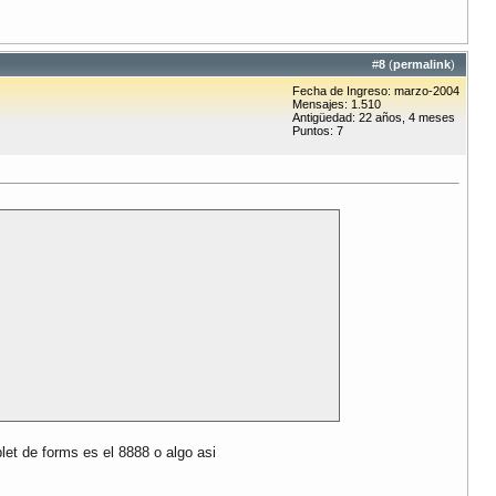
#
8
(
permalink
)
Fecha de Ingreso: marzo-2004
Mensajes: 1.510
Antigüedad: 22 años, 4 meses
Puntos: 7
let de forms es el 8888 o algo asi