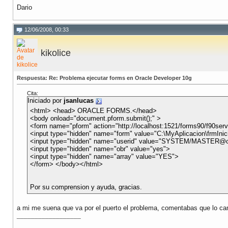
Dario
12/06/2008, 00:33
kikolice
Respuesta: Re: Problema ejecutar forms en Oracle Developer 10g
Cita:
Iniciado por
jsanlucas
<html> <head> ORACLE FORMS.</head>
<body onload="document.pform.submit();" >
<form name="pform" action="http://localhost:1521/forms90/f90se
<input type="hidden" name="form" value="C:\MyAplicacion\frmInic
<input type="hidden" name="userid" value="SYSTEM/MASTER@o
<input type="hidden" name="obr" value="yes">
<input type="hidden" name="array" value="YES">
</form> </body></html>
Por su comprension y ayuda, gracias.
a mi me suena que va por el puerto el problema, comentabas que lo camb
__________________