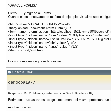
"ORACLE FORMS."
Cierro I.E. y regreso al Forms.
Cuando ejecuto nuevamente mi form de ejemplo, visualizo sólo el siguie
<html> <head> ORACLE FORMS.</head>
<body onload="document.pform.submit();" >
<form name="pform" action="http://localhost:1521/forms90/f90servle
<input type="hidden" name="form" value="C:\MyAplicacion\frmInicio2.
<input type="hidden" name="userid" value="SYSTEM/MASTER@orcl"
<input type="hidden" name="obr" value="yes">
<input type="hidden" name="array" value="YES">
</form> </body></html>
Por su comprension y ayuda, gracias.
11/06/2008, 18:46
dariocba1977
Respuesta: Re: Problema ejecutar forms en Oracle Developer 10g
Estimados buenas tardes, tengo exactamente el mismo problema que j
muchas gracias