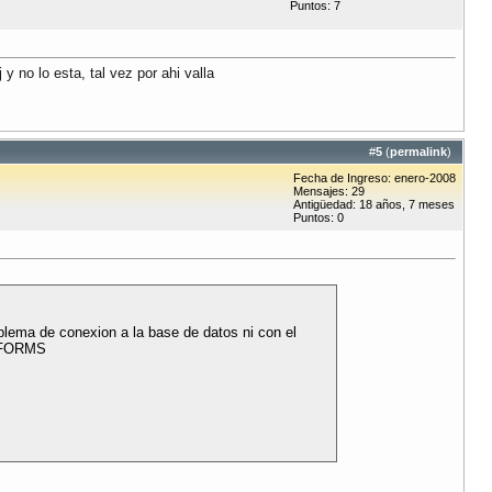
Puntos: 7
y no lo esta, tal vez por ahi valla
#
5
(
permalink
)
Fecha de Ingreso: enero-2008
Mensajes: 29
Antigüedad: 18 años, 7 meses
Puntos: 0
blema de conexion a la base de datos ni con el
LE FORMS