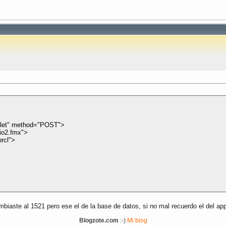
rvlet" method="POST">
io2.fmx">
rcl">
iaste al 1521 pero ese el de la base de datos, si no mal recuerdo el del app
Blogzote.com
:-)
Mi blog