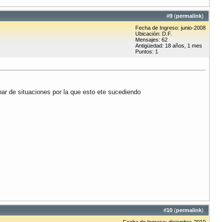
#
9
(
permalink
)
Fecha de Ingreso: junio-2008
Ubicación: D.F.
Mensajes: 62
Antigüedad: 18 años, 1 mes
Puntos: 1
r de situaciones por la que esto ete sucediendo
#
10
(
permalink
)