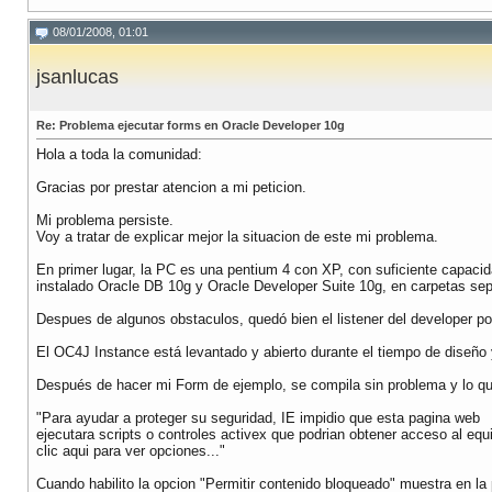
08/01/2008, 01:01
jsanlucas
Re: Problema ejecutar forms en Oracle Developer 10g
Hola a toda la comunidad:
Gracias por prestar atencion a mi peticion.
Mi problema persiste.
Voy a tratar de explicar mejor la situacion de este mi problema.
En primer lugar, la PC es una pentium 4 con XP, con suficiente capaci
instalado Oracle DB 10g y Oracle Developer Suite 10g, en carpetas sep
Despues de algunos obstaculos, quedó bien el listener del developer 
El OC4J Instance está levantado y abierto durante el tiempo de diseño 
Después de hacer mi Form de ejemplo, se compila sin problema y lo quie
"Para ayudar a proteger su seguridad, IE impidio que esta pagina web
ejecutara scripts o controles activex que podrian obtener acceso al eq
clic aqui para ver opciones..."
Cuando habilito la opcion "Permitir contenido bloqueado" muestra en la p