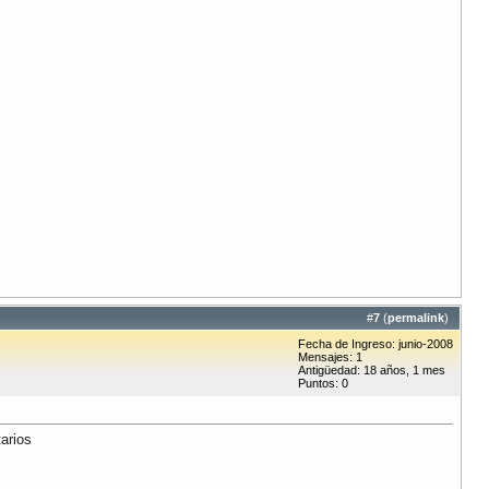
#
7
(
permalink
)
Fecha de Ingreso: junio-2008
Mensajes: 1
Antigüedad: 18 años, 1 mes
Puntos: 0
arios