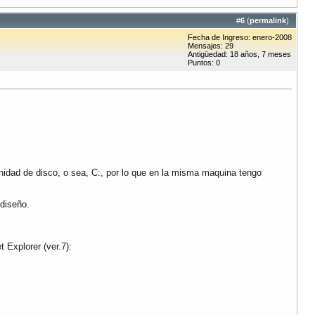
#
6
(
permalink
)
Fecha de Ingreso: enero-2008
Mensajes: 29
Antigüedad: 18 años, 7 meses
Puntos: 0
nidad de disco, o sea, C:, por lo que en la misma maquina tengo
diseño.
 Explorer (ver.7):