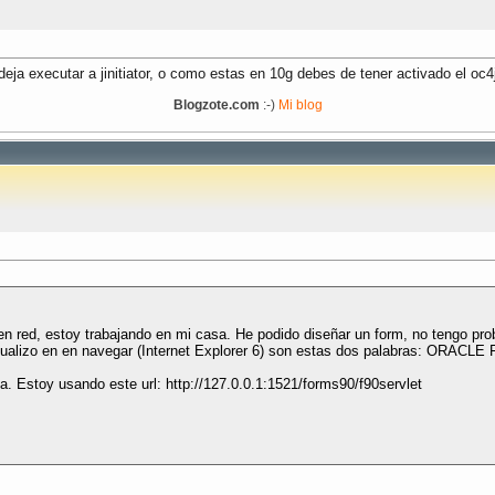
eja executar a jinitiator, o como estas en 10g debes de tener activado el oc4j 
Blogzote.com
:-)
Mi blog
 red, estoy trabajando en mi casa. He podido diseñar un form, no tengo pro
 visualizo en en navegar (Internet Explorer 6) son estas dos palabras: ORAC
. Estoy usando este url: http://127.0.0.1:1521/forms90/f90servlet