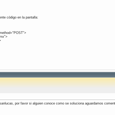
nte código en la pantalla:
t" method="POST">
fmx">
>
sanlucas, por favor si alguien conoce como se soluciona aguardamos coment