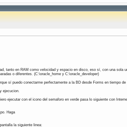
dad, tanto en RAM como velocidad y espacio en disco, eso sí, con una sola u
aradas o diferentes. (C:\oracle_home y C:\oracle_developer)
porque sí puedo conectarme perfectamente a la BD desde Forms en tiempo de 
y ejecucion.
ro ejecutar con el icono del semaforo en verde pasa lo siguiente con Internet
uipo. Haga
antalla la siguiente linea: