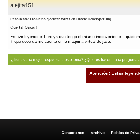
alejita151
Respuesta: Problema ejecutar forms en Oracle Developer 10g
Que tal Oscar!
Estuve leyendo el Foro ya que tengo el mismo inconveniente ...quisier
Y que debo darme cuenta en la maquina virtual de java.
¿Tienes una mejor respuesta a este tema? ¿Quiéres hacerle una pregunta 
Atención: Estás leyend
Contáctenos
-
Archivo
-
Política de Priv