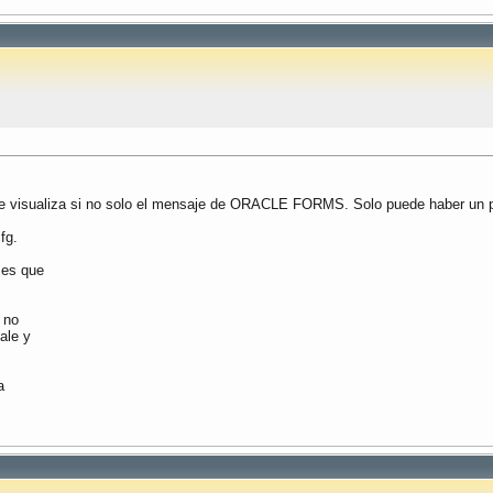
se visualiza si no solo el mensaje de ORACLE FORMS. Solo puede haber un pa
fg.
 es que
 no
ale y
a