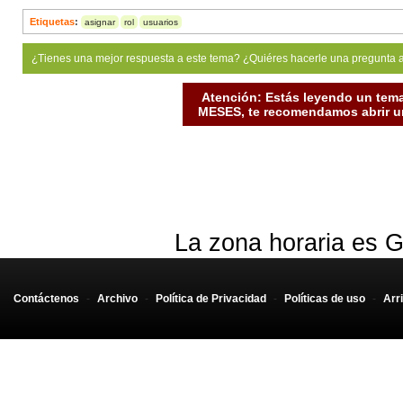
Etiquetas
:
asignar
rol
usuarios
¿Tienes una mejor respuesta a este tema? ¿Quiéres hacerle una pregunta 
Atención: Estás leyendo un tema
MESES, te recomendamos abrir un
La zona horaria es G
Contáctenos
-
Archivo
-
Política de Privacidad
-
Políticas de uso
-
Arr