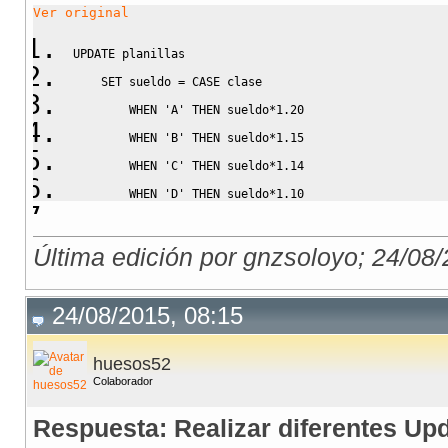
Ver original
UPDATE
 planillas
SET
 sueldo 
=
CASE
 clase
WHEN
'A'
THEN
 sueldo
*
1.20
WHEN
'B'
THEN
 sueldo
*
1.15
WHEN
'C'
THEN
 sueldo
*
1.14
WHEN
'D'
THEN
 sueldo
*
1.10
END
Última edición por gnzsoloyo; 24/08
FROM
 planillas 
INNER
JOIN
 empleados 
ON
planillas
.
codigo
=
empleados
.
codigo
WHERE
 clase 
IN
(
'A'
,
'B'
,
'C'
,
'D'
)
;
24/08/2015, 08:15
huesos52
Colaborador
Respuesta: Realizar diferentes Up