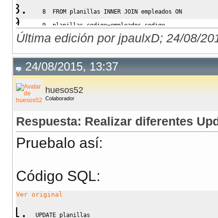
8
FROM
 planillas 
INNER
JOIN
 empleados 
ON
9
  planillas
.
codigo
=
empleados
.
codigo
Última edición por jpaulxD; 24/08/20
10
WHERE
 clase 
IN
(
'A'
,
'B'
,
'C'
,
'D'
)
;
FROM
 planillas 
INNER
JOIN
 empleados 
ON
24/08/2015, 13:37
*
ERROR at line 
8
:
huesos52
ORA
-
00933: 
SQL
 command 
NOT
 properly ended
Colaborador
Respuesta: Realizar diferentes Up
Pruebalo así:
Código SQL:
Ver original
UPDATE
 planillas