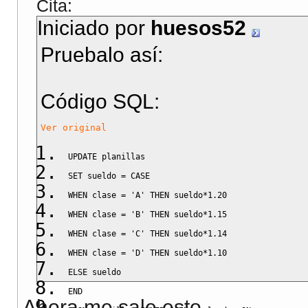
Cita:
Iniciado por
huesos52
Pruebalo así:
Código SQL:
Ver original
UPDATE
 planillas
SET
 sueldo 
=
CASE
WHEN
 clase 
=
'A'
THEN
 sueldo
*
1.20
WHEN
 clase 
=
'B'
THEN
 sueldo
*
1.15
WHEN
 clase 
=
'C'
THEN
 sueldo
*
1.14
WHEN
 clase 
=
'D'
THEN
 sueldo
*
1.10
ELSE
 sueldo
END
Ahora me sale esto