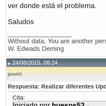
ver donde está el problema.
Saludos
__________________
Without data, You are another per
W. Edwads Deming
24/08/2015, 08:24
jpaulxD
Respuesta: Realizar diferentes Up
Cita:
Iniciado por
huesos52