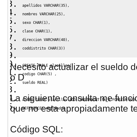
apellidos 
VARCHAR
(
35
)
,
nombres 
VARCHAR
(
25
)
,
sexo 
CHAR
(
1
)
,
clase 
CHAR
(
1
)
,
direccion 
VARCHAR
(
40
)
,
coddistrito 
CHAR
(
3
)
)
Necesito actualizar el sueldo d
CREATE
TABLE
 planillas
(
codigo 
CHAR
(
5
)
,
o D
sueldo 
REAL
)
La siguiente consulta me funci
ALTER
TABLE
 planillas 
ADD
CONSTRAINT
 fk_4 
FOREIGN
KEY
que no esta apropiadamente te
REFERENCES
 empleados
Código SQL: