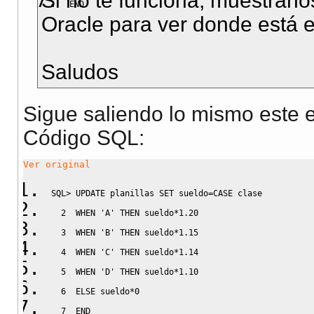
Si no te funciona, muestranos
END
Oracle para ver donde está e
Saludos
Sigue saliendo lo mismo este es
Código SQL:
Ver original
SQL
>
UPDATE
 planillas 
SET
 sueldo
=
CASE
 clase
2
WHEN
'A'
THEN
 sueldo
*
1.20
3
WHEN
'B'
THEN
 sueldo
*
1.15
4
WHEN
'C'
THEN
 sueldo
*
1.14
5
WHEN
'D'
THEN
 sueldo
*
1.10
6
ELSE
 sueldo
*
0
7
END