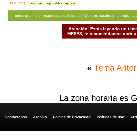
WHEN
 clase 
=
'A'
THEN
 sueldo
*
1.20
Etiquetas
:
case
join
sql
tablas
update
*
¿Tienes una mejor respuesta a este tema? ¿Quiéres hacerle una pregunta 
ERROR at line 
3
:
ORA
-
00905: missing keyword
Atención: Estás leyendo un tema
MESES, te recomendamos abrir un
«
Tema Anter
La zona horaria es G
Contáctenos
-
Archivo
-
Política de Privacidad
-
Políticas de uso
-
Arr