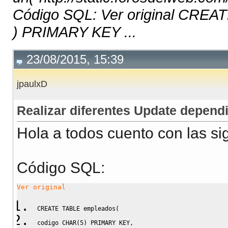
Código SQL: Ver original CREA
) PRIMARY KEY ...
23/08/2015, 15:39
jpaulxD
Realizar diferentes Update dependi
Hola a todos cuento con las si
Código SQL:
Ver original
CREATE
TABLE
 empleados
(
codigo 
CHAR
(
5
)
PRIMARY
KEY
,