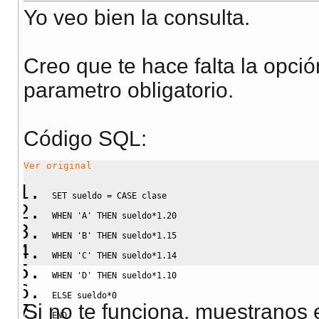
Yo veo bien la consulta.
Creo que te hace falta la opci
parametro obligatorio.
Código SQL:
Ver original
SET
 sueldo 
=
CASE
 clase
WHEN
'A'
THEN
 sueldo
*
1.20
WHEN
'B'
THEN
 sueldo
*
1.15
WHEN
'C'
THEN
 sueldo
*
1.14
WHEN
'D'
THEN
 sueldo
*
1.10
ELSE
 sueldo
*
0
Si no te funciona, muestranos 
END