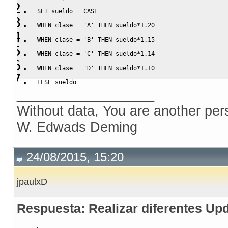
SET
 sueldo 
=
CASE
WHEN
 clase 
=
'A'
THEN
 sueldo
*
1.20
WHEN
 clase 
=
'B'
THEN
 sueldo
*
1.15
WHEN
 clase 
=
'C'
THEN
 sueldo
*
1.14
WHEN
 clase 
=
'D'
THEN
 sueldo
*
1.10
ELSE
 sueldo
__________________
END
Without data, You are another per
FROM
 planillas 
INNER
JOIN
 empleados 
ON
W. Edwads Deming
planillas
.
codigo
=
empleados
.
codigo
WHERE
 clase 
IN
(
'A'
,
'B'
,
'C'
,
'D'
)
;
24/08/2015, 15:20
jpaulxD
Respuesta: Realizar diferentes Up