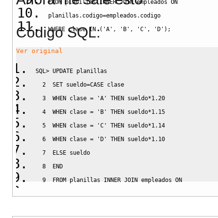
FROM
 planillas 
INNER
JOIN
 empleados 
ON
planillas
.
codigo
=
empleados
.
codigo
Código SQL:
WHERE
 clase 
IN
(
'A'
,
'B'
,
'C'
,
'D'
)
;
Ver original
SQL
>
UPDATE
 planillas
2
SET
 sueldo
=
CASE
 clase
3
WHEN
 clase 
=
'A'
THEN
 sueldo
*
1.20
4
WHEN
 clase 
=
'B'
THEN
 sueldo
*
1.15
5
WHEN
 clase 
=
'C'
THEN
 sueldo
*
1.14
6
WHEN
 clase 
=
'D'
THEN
 sueldo
*
1.10
7
ELSE
 sueldo
8
END
9
FROM
 planillas 
INNER
JOIN
 empleados 
ON
10
  planillas
.
codigo
=
empleados
.
codigo
11
WHERE
 clase 
IN
(
'A'
,
'B'
,
'C'
,
'D'
)
;