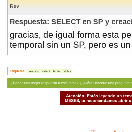
Rev
Respuesta: SELECT en SP y creaci
gracias, de igual forma esta p
temporal sin un SP, pero es un
Etiquetas
:
creación
select
tabla
tablas
¿Tienes una mejor respuesta a este tema? ¿Quiéres hacerle una pregunta 
Atención: Estás leyendo un tema
MESES, te recomendamos abrir un