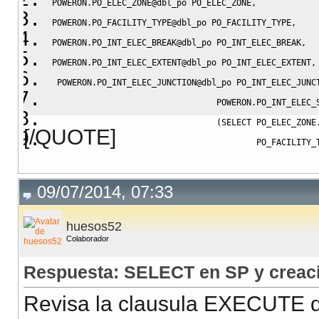
POWERON
.
PO_ELEC_ZONE@dbl_po PO_ELEC_ZONE
,
POWERON
.
PO_FACILITY_TYPE@dbl_po PO_FACILITY_TYPE
,
POWERON
.
PO_INT_ELEC_BREAK@dbl_po PO_INT_ELEC_BREAK
,
POWERON
.
PO_INT_ELEC_EXTENT@dbl_po PO_INT_ELEC_EXTENT
,
 POWERON
.
PO_INT_ELEC_JUNCTION@dbl_po PO_INT_ELEC_JUNC
                                 POWERON
.
PO_INT_ELEC_
(
SELECT
 PO_ELEC_ZONE
[/QUOTE]
                                         PO_FACILITY_
                                         PO_FACILITY_
                                         PO_ELEC_ZONE
09/07/2014, 07:33
FROM
  POWERON
.
P
                                            POWERON
.
P
huesos52
Colaborador
                                            POWERON
.
P
                                            POWERON
.
P
Respuesta: SELECT en SP y creaci
                                            POWERON
.
P
Revisa la clausula EXECUTE d
                                            POWERON
.
P