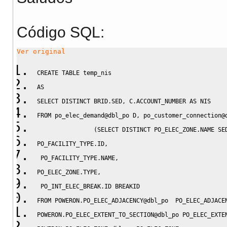
Código SQL:
Ver original
CREATE
TABLE
 temp_nis
AS
SELECT
DISTINCT
 BRID
.
SED
,
 C
.
ACCOUNT_NUMBER 
AS
 NIS
FROM
 po_elec_demand@dbl_po D
,
 po_customer_connection@
(
SELECT
DISTINCT
 PO_ELEC_ZONE
.
NAME SE
PO_FACILITY_TYPE
.
ID
,
 PO_FACILITY_TYPE
.
NAME
,
PO_ELEC_ZONE
.
TYPE
,
 PO_INT_ELEC_BREAK
.
ID BREAKID
FROM
 POWERON
.
PO_ELEC_ADJACENCY@dbl_po  PO_ELEC_ADJACE
POWERON
.
PO_ELEC_EXTENT_TO_SECTION@dbl_po PO_ELEC_EXTE