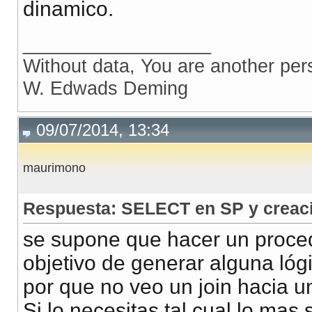
dinamico.
                                            POWERON
.
P
                                            POWERON
.
P
__________________
WHERE
 PO_E
Without data, You are another per
AND
 
AND
 
W. Edwads Deming
AND
 
AND
 
09/07/2014, 13:34
AND
 
AND
 
maurimono
AND
AND
Respuesta: SELECT en SP y creaci
-- AN
se supone que hacer un proce
ORDER
WHERE
 PO_ELEC_ADJACENCY
.
NETWORK_SECTI
objetivo de generar alguna lóg
AND
 PO_ELEC_EXTENT_TO_
por que no veo un join hacia u
AND
 PO_INT_ELEC_EXTENT
Si lo necesitas tal cual lo mas