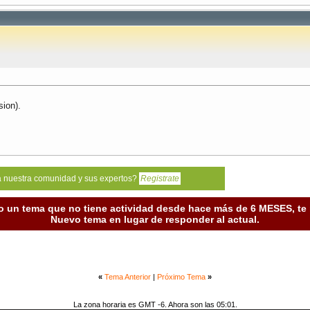
sion).
a nuestra comunidad y sus expertos?
Registrate
o un tema que no tiene actividad desde hace más de 6 MESES, t
Nuevo tema en lugar de responder al actual.
«
Tema Anterior
|
Próximo Tema
»
La zona horaria es GMT -6. Ahora son las 05:01.