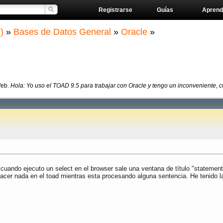
Registrarse
Guías
Aprend
)
»
Bases de Datos General
»
Oracle
»
Web.
Hola: Yo uso el TOAD 9.5 para trabajar con Oracle y tengo un inconveniente, c
 cuando ejecuto un select en el browser sale una ventana de título "statemen
acer nada en el toad mientras esta procesando alguna sentencia. He tenido la