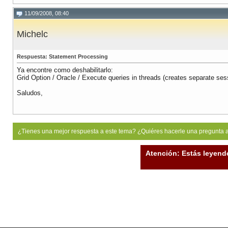
11/09/2008, 08:40
Michelc
Respuesta: Statement Processing
Ya encontre como deshabilitarlo:
Grid Option / Oracle / Execute queries in threads (creates separate ses
Saludos,
¿Tienes una mejor respuesta a este tema? ¿Quiéres hacerle una pregunta 
Atención: Estás leyend