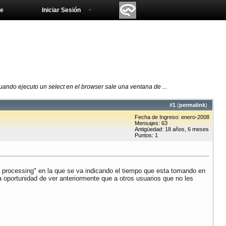
e
Iniciar Sesión
uando ejecuto un select en el browser sale una ventana de ...
#
1
(
permalink
)
Fecha de Ingreso: enero-2008
Mensajes: 63
Antigüedad: 18 años, 6 meses
Puntos: 1
t processing" en la que se va indicando el tiempo que esta tomando en
 oportunidad de ver anteriormente que a otros usuarios que no les