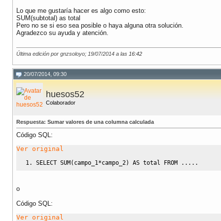
Lo que me gustaría hacer es algo como esto:
SUM(subtotal) as total
Pero no se si eso sea posible o haya alguna otra solución.
Agradezco su ayuda y atención.
Última edición por gnzsoloyo; 19/07/2014 a las
16:42
20/07/2014, 09:30
huesos52
Colaborador
Respuesta: Sumar valores de una columna calculada
Código SQL:
Ver original
SELECT
SUM
(
campo_1
*
campo_2
)
AS
 total 
FROM
.....
o
Código SQL:
Ver original