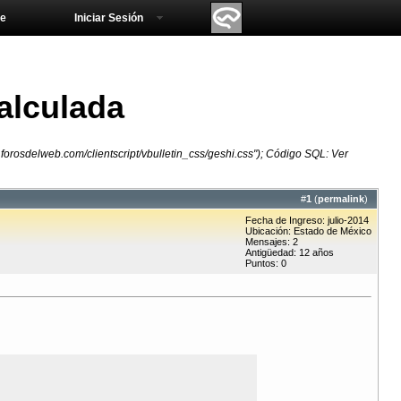
e
Iniciar Sesión
alculada
c.forosdelweb.com/clientscript/vbulletin_css/geshi.css"); Código SQL: Ver
#
1
(
permalink
)
Fecha de Ingreso: julio-2014
Ubicación: Estado de México
Mensajes: 2
Antigüedad: 12 años
Puntos: 0