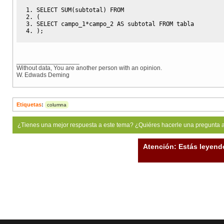
SELECT
SUM
(
subtotal
)
FROM
(
SELECT
 campo_1
*
campo_2 
AS
 subtotal 
FROM
 tabla
)
;
__________________
Without data, You are another person with an opinion.
W. Edwads Deming
Etiquetas
:
columna
¿Tienes una mejor respuesta a este tema? ¿Quiéres hacerle una pregunta 
Atención: Estás leyend