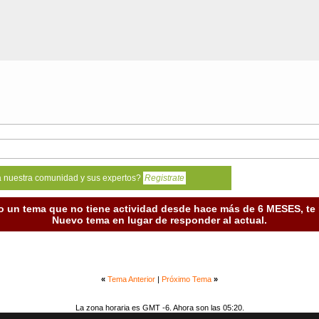
a nuestra comunidad y sus expertos?
Registrate
o un tema que no tiene actividad desde hace más de 6 MESES, t
Nuevo tema en lugar de responder al actual.
«
Tema Anterior
|
Próximo Tema
»
La zona horaria es GMT -6. Ahora son las 05:20.