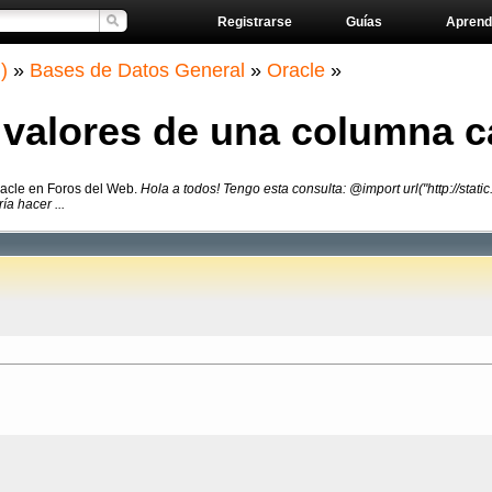
Registrarse
Guías
Aprend
)
»
Bases de Datos General
»
Oracle
»
alores de una columna c
racle en Foros del Web.
Hola a todos! Tengo esta consulta: @import url("http://stati
a hacer ...