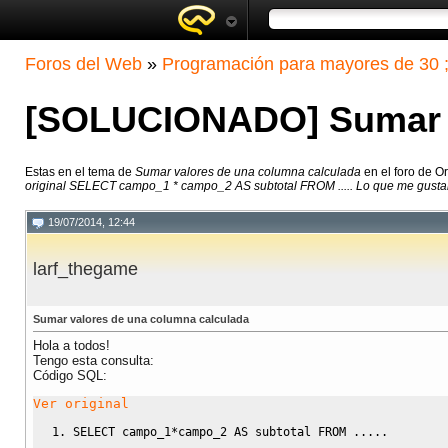
Foros del Web
»
Programación para mayores de 30 ;
[SOLUCIONADO] Sumar v
Estas en el tema de
Sumar valores de una columna calculada
en el foro de O
original SELECT campo_1 * campo_2 AS subtotal FROM ..... Lo que me gustarí
19/07/2014, 12:44
larf_thegame
Sumar valores de una columna calculada
Hola a todos!
Tengo esta consulta:
Código SQL:
Ver original
SELECT
 campo_1
*
campo_2 
AS
 subtotal 
FROM
.....