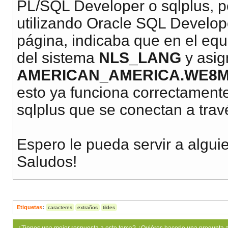
PL/SQL Developer o sqlplus, p
utilizando Oracle SQL Develo
página, indicaba que en el equ
del sistema
NLS_LANG
y asign
AMERICAN_AMERICA.WE8M
esto ya funciona correctamen
sqlplus que se conectan a trav
Espero le pueda servir a algui
Saludos!
Etiquetas
:
caracteres
extraños
tildes