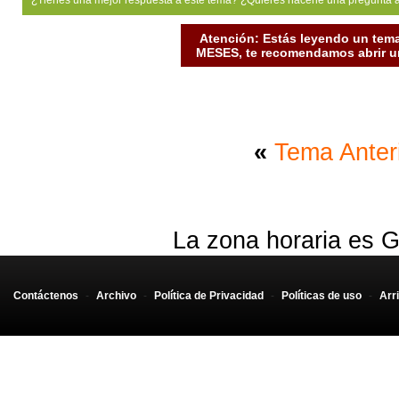
¿Tienes una mejor respuesta a este tema? ¿Quiéres hacerle una pregunta 
Atención: Estás leyendo un tema
MESES, te recomendamos abrir un
«
Tema Anter
La zona horaria es G
Contáctenos
-
Archivo
-
Política de Privacidad
-
Políticas de uso
-
Arr