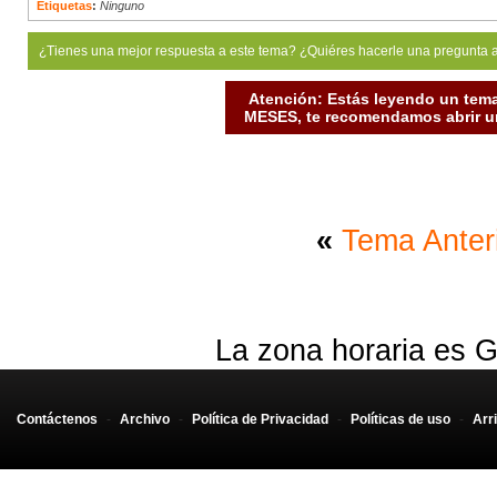
Etiquetas
:
Ninguno
¿Tienes una mejor respuesta a este tema? ¿Quiéres hacerle una pregunta 
Atención: Estás leyendo un tema
MESES, te recomendamos abrir un
«
Tema Anter
La zona horaria es G
Contáctenos
-
Archivo
-
Política de Privacidad
-
Políticas de uso
-
Arr