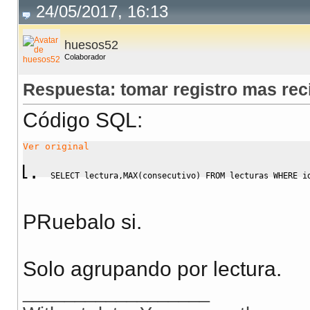
24/05/2017, 16:13
huesos52
Colaborador
Respuesta: tomar registro mas rec
Código SQL:
Ver original
SELECT
 lectura
,
MAX
(
consecutivo
)
FROM
 lecturas 
WHERE
 i
PRuebalo si.
Solo agrupando por lectura.
__________________