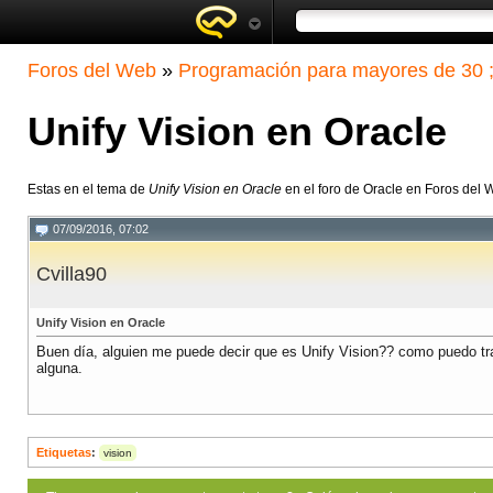
Foros del Web
»
Programación para mayores de 30 ;
Unify Vision en Oracle
Estas en el tema de
Unify Vision en Oracle
en el foro de Oracle en Foros del
07/09/2016, 07:02
Cvilla90
Unify Vision en Oracle
Buen día, alguien me puede decir que es Unify Vision?? como puedo tra
alguna.
Etiquetas
:
vision