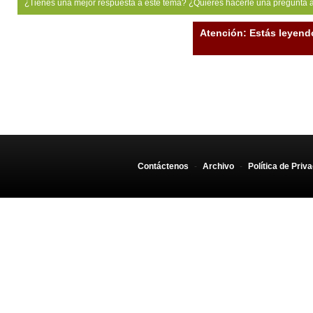
¿Tienes una mejor respuesta a este tema? ¿Quiéres hacerle una pregunta 
Atención: Estás leyend
Contáctenos
-
Archivo
-
Política de Priv