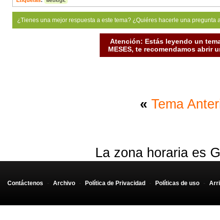
Etiquetas
:
weblogic
¿Tienes una mejor respuesta a este tema? ¿Quiéres hacerle una pregunta 
Atención: Estás leyendo un tema
MESES, te recomendamos abrir un
«
Tema Anter
La zona horaria es G
Contáctenos
-
Archivo
-
Política de Privacidad
-
Políticas de uso
-
Arr