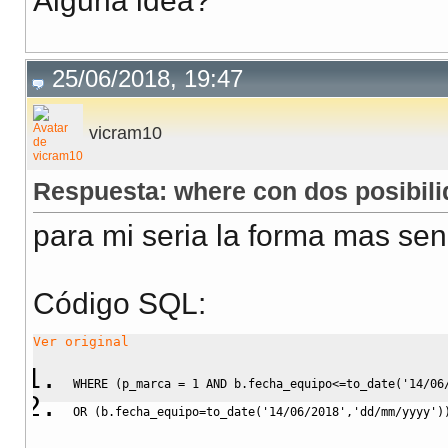
Alguna idea?
25/06/2018, 19:47
vicram10
Respuesta: where con dos posibil
para mi seria la forma mas senc
Código SQL:
Ver original
WHERE
(
p_marca 
=
1
AND
 b
.
fecha_equipo
<=
to_date
(
'14/06
OR
(
b
.
fecha_equipo
=
to_date
(
'14/06/2018'
,
'dd/mm/yyyy'
)