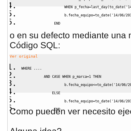
WHEN
 p_fecha
=
last_day
(
to_date
(
'1
                     b
.
fecha_equipo
=
to_date
(
'14/06/20
END
o en su defecto mediante una m
Código SQL:
Ver original
WHERE
....
AND
CASE
WHEN
 p_marca
=
1
THEN
                     b
.
fecha_equipo
<=
to_date
(
'14/06/2
ELSE
                     b
.
fecha_equipo
=
to_date
(
'14/06/20
Como pueden ver necesito ejec
END