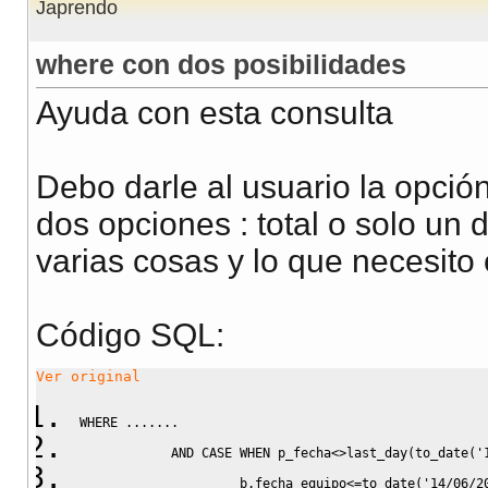
Japrendo
where con dos posibilidades
Ayuda con esta consulta
Debo darle al usuario la opció
dos opciones : total o solo un 
varias cosas y lo que necesito 
Código SQL:
Ver original
WHERE
.......
AND
CASE
WHEN
 p_fecha
<>
last_day
(
to_date
(
'
                     b
.
fecha_equipo
<=
to_date
(
'14/06/2