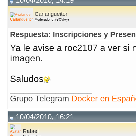
10/04/2010, 14:19
Carlangueitor
Moderador ლ(ಠ益ಠლ)
Respuesta: Inscripciones y Presen
Ya le avise a roc2107 a ver si 
imagen.
Saludos
__________________
Grupo Telegram
Docker en Españ
10/04/2010, 16:21
Rafael