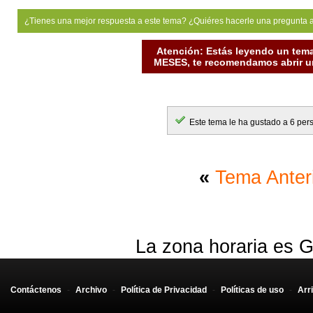
¿Tienes una mejor respuesta a este tema? ¿Quiéres hacerle una pregunta 
Atención: Estás leyendo un tema
MESES, te recomendamos abrir un
Este tema le ha gustado a 6 per
«
Tema Anter
La zona horaria es G
Contáctenos
-
Archivo
-
Política de Privacidad
-
Políticas de uso
-
Arr