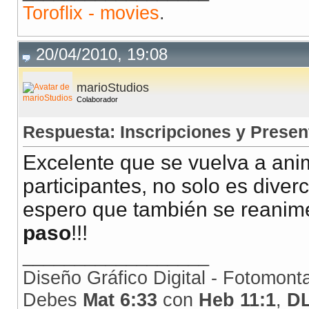
Toroflix - movies
.
20/04/2010, 19:08
marioStudios
Colaborador
Respuesta: Inscripciones y Presen
Excelente que se vuelva a ani
participantes, no solo es diver
espero que también se reanim
paso
!!!
__________________
Diseño Gráfico Digital - Fotomont
Debes
Mat 6:33
con
Heb 11:1
,
D