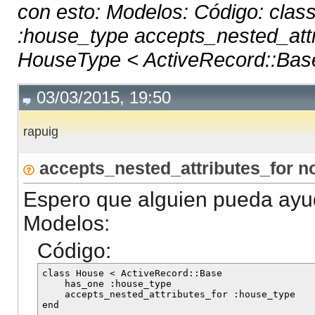
con esto: Modelos: Código: cla
:house_type accepts_nested_attr
HouseType < ActiveRecord::Base
03/03/2015, 19:50
rapuig
accepts_nested_attributes_for n
Espero que alguien pueda ayu
Modelos:
Código:
class House < ActiveRecord::Base

    has_one :house_type

    accepts_nested_attributes_for :house_type

end
