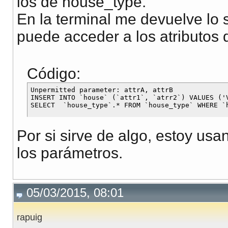
los de house_type.
En la terminal me devuelve lo 
puede acceder a los atributos
Código:
Unpermitted parameter: attrA, attrB

INSERT INTO `house` (`attr1`, `atrr2`) VALUES ('V
Por si sirve de algo, estoy u
los parámetros.
05/03/2015, 08:01
rapuig