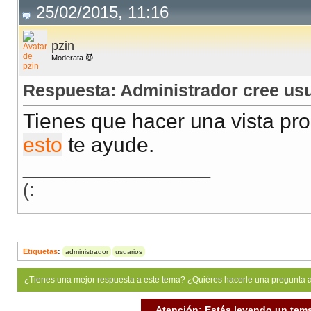
25/02/2015, 11:16
pzin
Moderata 😈
Respuesta: Administrador cree us
Tienes que hacer una vista pr
esto
te ayude.
__________________
(:
Etiquetas
:
administrador
usuarios
¿Tienes una mejor respuesta a este tema? ¿Quiéres hacerle una pregunta 
Atención: Estás leyendo un tema