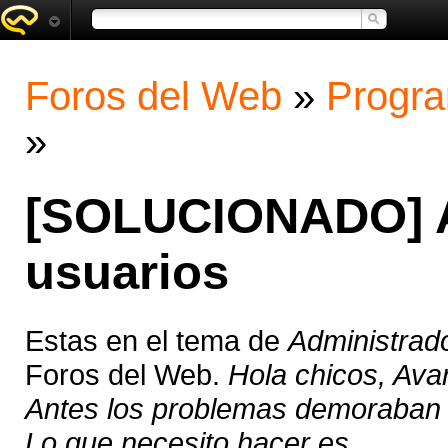
Foros del Web
»
Progra
»
[SOLUCIONADO] A
usuarios
Estas en el tema de
Administrad
Foros del Web.
Hola chicos, Ava
Antes los problemas demoraban u
Lo que necesito hacer es ...