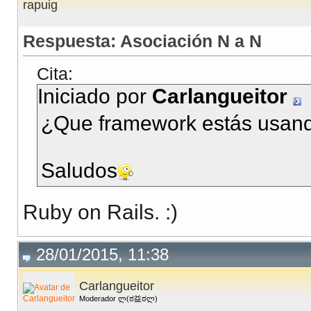
rapuig
Respuesta: Asociación N a N
Cita:
Iniciado por
Carlangueitor
¿Que framework estás usan
Saludos
Ruby on Rails. :)
28/01/2015, 11:38
Carlangueitor
Moderador ლ(ಠ益ಠლ)