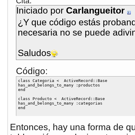
Cita:
Iniciado por
Carlangueitor
¿Y que código estás proband
necesaria no se puede adivi
Saludos
Código:
class Categoria <  ActiveRecord::Base

has_and_belongs_to_many :productos 

end

class Producto <  ActiveRecord::Base

has_and_belongs_to_many :categorias 

Entonces, hay una forma de q