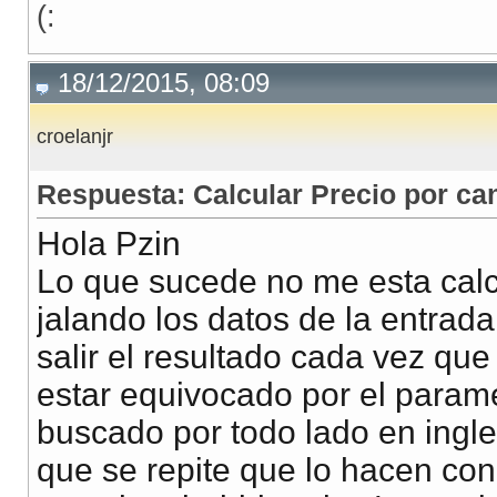
(:
        <th align="right" width="150px" class="text-r
        <th align="center" width="63px" class="text-c
    </tr>
18/12/2015, 08:09
<%
end
%>
    </table>
croelanjr
Respuesta: Calcular Precio por ca
    <table id="items">
        <tr>
Hola Pzin
            <th width="700px"></th>
Lo que sucede no me esta calc
            <th class="text-center" width="110px">VAL
jalando los datos de la entrada
            <th class="text-center" width="150px"></t
salir el resultado cada vez qu
        </tr>
estar equivocado por el parame
        <tr>
buscado por todo lado en ingle
            <th width="700px"></th>
que se repite que lo hacen con j
            <th class="text-center" width="110px">I.G