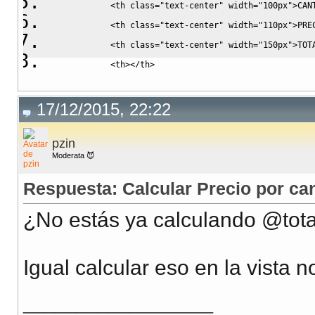
            <th class="text-center" width="100px">CAN
            <th class="text-center" width="110px">PRE
            <th class="text-center" width="150px">TOT
            <th></th>
          </tr>
    </table>    
17/12/2015, 22:22
<%
= simple_nested_form_for 
@ticket
, 
:wrapper
=>
false
pzin
    <table id="detail_tickets">
Moderata 😈
<%
= g.
simple_fields_for
:detail_tickets
do
|
p
|
%>
    <tr class="fields">
Respuesta: Calcular Precio por ca
        <th align="center" width="60px" class="text-c
¿No estás ya calculando @tota
        <th align="center" width="160px">
<%
= 
p
.
input
        <th align="center" width="225px" class="descr
Igual calcular eso en la vista
        <th align="center" width="100px" class="text-
        <th align="center" width="110px" class="text-
__________________
<%
@total_price
 = params
[
:cantidad
]
.
to_s
.
to_d