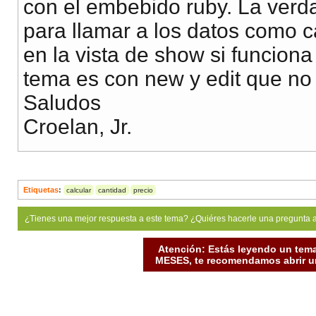
con el embebido ruby. La verd
            <th class="text-center" width="150px"></t
para llamar a los datos como c
        </tr>
en la vista de show si funciona
        <tr>
tema es con new y edit que no
            <th width="700px"></th>
Saludos
            <th class="text-center" width="110px">TOT
Croelan, Jr.
            <th class="text-center" width="150px"></t
        </tr>
    </table>
    <br>
Etiquetas
:
calcular
cantidad
precio
    <br>
¿Tienes una mejor respuesta a este tema? ¿Quiéres hacerle una pregunta 
    <p>
<%
= g.
link_to_add
"Adicionar Producto"
, 
:detai
  <div class="form-actions">
Atención: Estás leyendo un tema
MESES, te recomendamos abrir un
<%
= f.
button
:submit
%>
  </div>
<%
end
%>