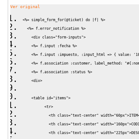
Ver original
<%
= simple_form_for
(
@ticket
)
do
|
f
|
%>
<%
= f.
error_notification
%>
    <div class="form-inputs">
<%
= f.
input
:fecha
%>
<%
= f.
input
:impuesto
, 
:input_html
=>
{
 value: 
'1
<%
= f.
association
:customer
, label_method: 
"#{:no
<%
= f.
association
:status
%>
    <div>
    <table id="items">
          <tr>
            <th class="text-center" width="60px">ITEM
            <th class="text-center" width="160px">COD
            <th class="text-center" width="225px">DES