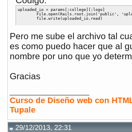
Código:
uploaded_io = params[:college][:logo]

        File.open(Rails.root.join('public', 'upl
Pero me sube el archivo tal c
es como puedo hacer que al gu
nombre por uno que yo determ
Gracias
__________________
Curso de Diseño web con HTML
Tupale
29/12/2013, 22:31