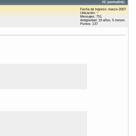
#
2
(
permalink
)
Fecha de Ingreso: marzo-2007
Ubicación: ~
Mensajes: 751
Antigüedad: 19 años, 5 meses
Puntos: 137