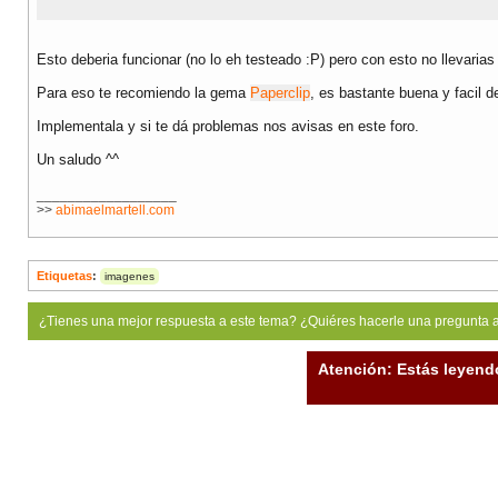
Esto deberia funcionar (no lo eh testeado :P) pero con esto no llevarias
Para eso te recomiendo la gema
Paperclip
, es bastante buena y facil 
Implementala y si te dá problemas nos avisas en este foro.
Un saludo ^^
__________________
>>
abimaelmartell.com
Etiquetas
:
imagenes
¿Tienes una mejor respuesta a este tema? ¿Quiéres hacerle una pregunta 
Atención: Estás leyend