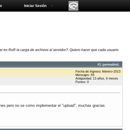
e
Iniciar Sesión
en RoR la carga de archivos al servidor?. Quiero hacer que cada usuario
#
1
(
permalink
)
Fecha de Ingreso: febrero-2013
Mensajes: 55
Antigüedad: 13 años, 6 meses
Puntos: 0
enes pero no se como implementar el "upload", muchas gracias.