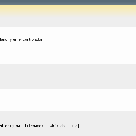
ario, y en el controlador
ed.
original_filename
)
, 
'wb'
)
do
|
file
|