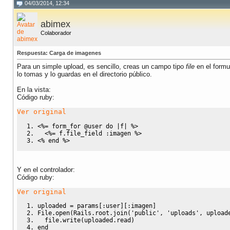
04/03/2014, 12:34
abimex
Colaborador
Respuesta: Carga de imagenes
Para un simple upload, es sencillo, creas un campo tipo
file
en el formul
lo tomas y lo guardas en el directorio público.
En la vista:
Código ruby:
Ver original
<%
= form_for 
@user
do
|
f
|
%>
<%
= f.
file_field
:imagen
%>
<%
end
%>
Y en el controlador:
Código ruby:
Ver original
uploaded = params
[
:user
]
[
:imagen
]
File
.
open
(
Rails.
root
.
join
(
'public'
, 
'uploads'
, upload
  file.
write
(
uploaded.
read
)
end