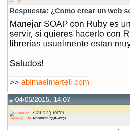
Respuesta: ¿Como crear un web ser
Manejar SOAP con Ruby es un 
servir, si quieres hacerlo con 
librerias usualmente estan mu
Saludos!
__________________
>>
abimaelmartell.com
04/05/2015, 14:07
Carlangueitor
Moderador ლ(ಠ益ಠლ)