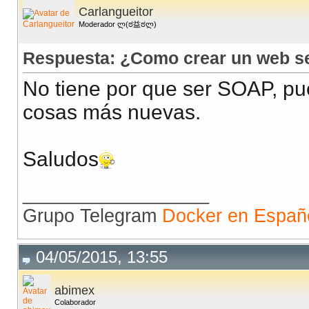
Carlangueitor
Moderador ლ(ಠ益ಠლ)
Respuesta: ¿Como crear un web ser
No tiene por que ser SOAP, p
cosas más nuevas.
Saludos
__________________
Grupo Telegram
Docker en Españ
04/05/2015, 13:55
abimex
Colaborador