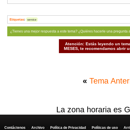
Etiquetas
:
service
¿Tienes una mejor respuesta a este tema? ¿Quiéres hacerle una pregunta 
Atención: Estás leyendo un tema
MESES, te recomendamos abrir un
«
Tema Anter
La zona horaria es G
Contáctenos
-
Archivo
-
Política de Privacidad
-
Políticas de uso
-
Arr