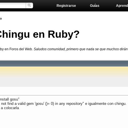
Registrarse
Guías
Aprend
»
Chingu en Ruby?
uby en Foros del Web.
Saludos comunidad, primero que nada se que muchos dirán "
stall gosu"
t find a valid gem 'gosu' ()= 0) in any repository" e igualmente con chingu.
 a colocarla