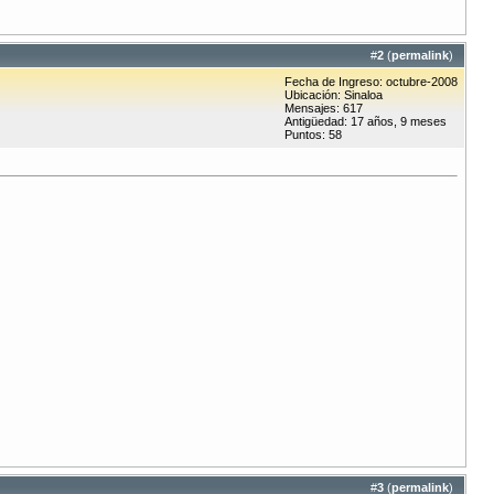
#
2
(
permalink
)
Fecha de Ingreso: octubre-2008
Ubicación: Sinaloa
Mensajes: 617
Antigüedad: 17 años, 9 meses
Puntos: 58
#
3
(
permalink
)