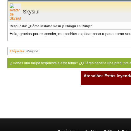
Skysiul
Respuesta: ¿Cómo instalar Gosu y Chingu en Ruby?
Hola, gracias por responder, me podrías explicar paso a paso como soul
Etiquetas
:
Ninguno
¿Tienes una mejor respuesta a este tema? ¿Quiéres hacerle una pregunta 
Atención: Estás leyend