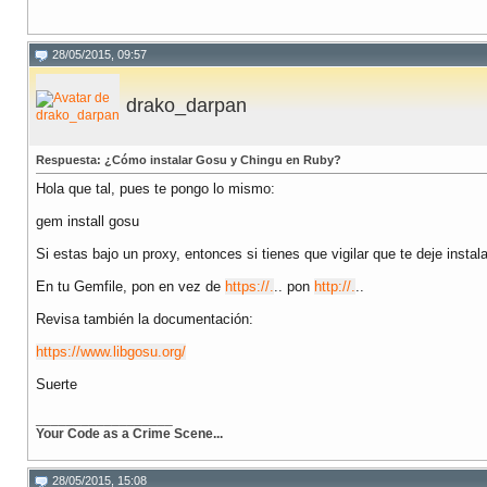
28/05/2015, 09:57
drako_darpan
Respuesta: ¿Cómo instalar Gosu y Chingu en Ruby?
Hola que tal, pues te pongo lo mismo:
gem install gosu
Si estas bajo un proxy, entonces si tienes que vigilar que te deje instal
En tu Gemfile, pon en vez de
https://.
.. pon
http://.
..
Revisa también la documentación:
https://www.libgosu.org/
Suerte
__________________
Your Code as a Crime Scene...
28/05/2015, 15:08