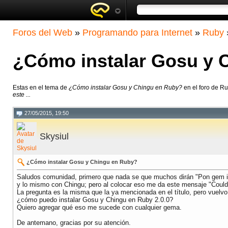
Foros del Web
»
Programando para Internet
»
Ruby
¿Cómo instalar Gosu y 
Estas en el tema de
¿Cómo instalar Gosu y Chingu en Ruby?
en el foro de R
este ...
27/05/2015, 19:50
Skysiul
¿Cómo instalar Gosu y Chingu en Ruby?
Saludos comunidad, primero que nada se que muchos dirán "Pon gem in
y lo mismo con Chingu; pero al colocar eso me da este mensaje "Could no
La pregunta es la misma que la ya mencionada en el título, pero vuelvo
¿cómo puedo instalar Gosu y Chingu en Ruby 2.0.0?
Quiero agregar qué eso me sucede con cualquier gema.
De antemano, gracias por su atención.