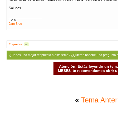
No especificas si estas usando Windows o Linux, así que no puedo ser
Saludos.
__________________
J.A.M
Jam Blog
Etiquetas
:
sdl
¿Tienes una mejor respuesta a este tema? ¿Quiéres hacerle una pregunta 
Atención: Estás leyendo un tema
MESES, te recomendamos abrir un
«
Tema Anter