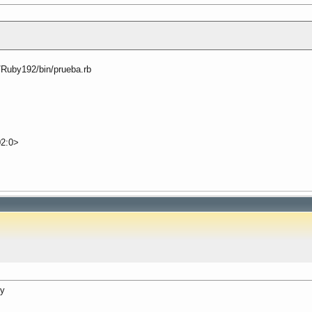
a/Ruby192/bin/prueba.rb
02:0>
by