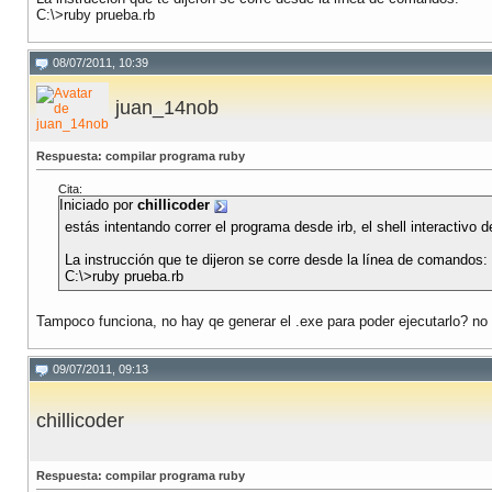
C:\>ruby prueba.rb
08/07/2011, 10:39
juan_14nob
Respuesta: compilar programa ruby
Cita:
Iniciado por
chillicoder
estás intentando correr el programa desde irb, el shell interactivo d
La instrucción que te dijeron se corre desde la línea de comandos:
C:\>ruby prueba.rb
Tampoco funciona, no hay qe generar el .exe para poder ejecutarlo? no
09/07/2011, 09:13
chillicoder
Respuesta: compilar programa ruby