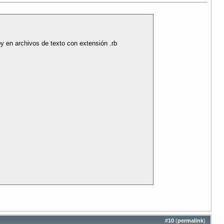
by en archivos de texto con extensión .rb
#
10
(
permalink
)