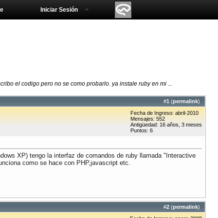
e
Iniciar Sesión
bo el codigo pero no se como probarlo. ya instale ruby en mi ...
#
1
(
permalink
)
Fecha de Ingreso: abril-2010
Mensajes: 552
Antigüedad: 16 años, 3 meses
Puntos: 6
dows XP) tengo la interfaz de comandos de ruby llamada "Interactive
 funciona como se hace con PHP,javascript etc.
#
2
(
permalink
)