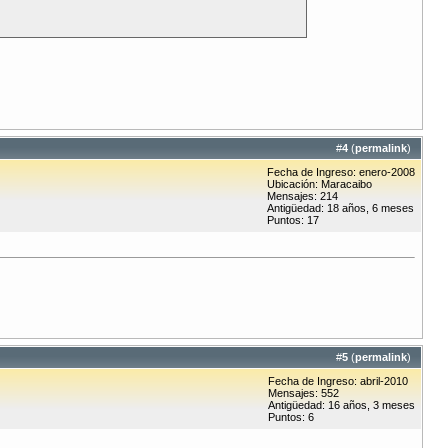
#
4
(
permalink
)
Fecha de Ingreso: enero-2008
Ubicación: Maracaibo
Mensajes: 214
Antigüedad: 18 años, 6 meses
Puntos: 17
#
5
(
permalink
)
Fecha de Ingreso: abril-2010
Mensajes: 552
Antigüedad: 16 años, 3 meses
Puntos: 6