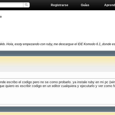
Registrarse
Guías
Aprend
»
 Web.
Hola, esoty empezando con ruby, me descargue el IDE Komodo 6.1, donde escri
e escribo el codigo pero no se como probarlo. ya instale ruby en mi pc (win
que quiero es escribir codigo en un editor cualquiera y ejecutarlo y ver como