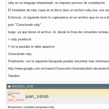
ruby es un lenguaje interpretado, no requiere proceso de compilación.
El instalador de ruby copia en el disco duro un archivo ruby.exe, ese ar
Entonces, el siguiente texto lo capturamos en un archivo que se va a l
puts "Conociendo ruby"
luego, ya que tienes el archivo .rb, desde la línea de comandos tecleas 
> ruby prueba.rb
Y en la pantalla te debe aparecer :
Conociendo ruby
Finalmente, con la siguiente búsqueda puedes encontrar más informaci
http://www.google.com.mx/search?sourceid=chrome&client=ubuntu&c
Saludos,
09/07/2011, 11:58
juan_14nob
Respuesta: compilar programa ruby