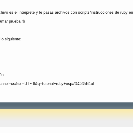
chivo es el intérprete y le pasas archivos con scripts/instrucciones de ruby e
lamar prueba.rb
lo siguiente:
ón:
hannel=cs&ie =UTF-8&q=tutorial+ruby+espa%C3%B1ol