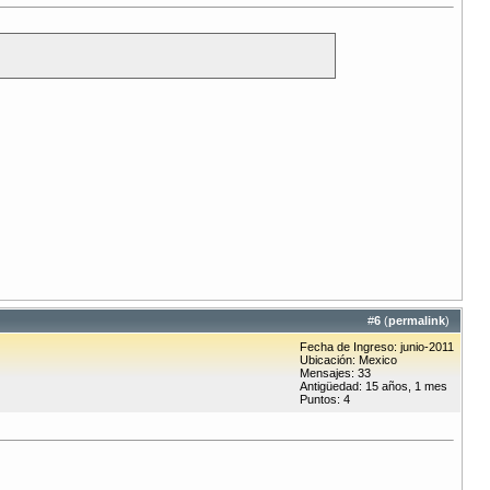
#
6
(
permalink
)
Fecha de Ingreso: junio-2011
Ubicación: Mexico
Mensajes: 33
Antigüedad: 15 años, 1 mes
Puntos: 4