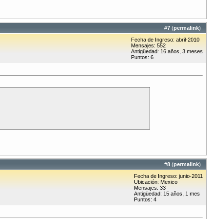
#
7
(
permalink
)
Fecha de Ingreso: abril-2010
Mensajes: 552
Antigüedad: 16 años, 3 meses
Puntos: 6
#
8
(
permalink
)
Fecha de Ingreso: junio-2011
Ubicación: Mexico
Mensajes: 33
Antigüedad: 15 años, 1 mes
Puntos: 4