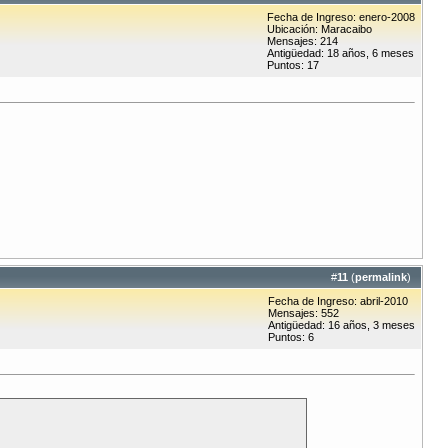
Fecha de Ingreso: enero-2008
Ubicación: Maracaibo
Mensajes: 214
Antigüedad: 18 años, 6 meses
Puntos: 17
#
11
(
permalink
)
Fecha de Ingreso: abril-2010
Mensajes: 552
Antigüedad: 16 años, 3 meses
Puntos: 6