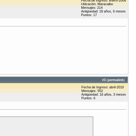
Fecha de Ingreso: enero-2008
Ubicación: Maracaibo
Mensajes: 214
Antigüedad: 18 años, 6 meses
Puntos: 17
#
3
(
permalink
)
Fecha de Ingreso: abril-2010
Mensajes: 552
Antigüedad: 16 años, 3 meses
Puntos: 6