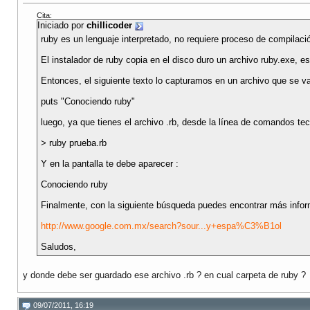
Cita:
Iniciado por
chillicoder
ruby es un lenguaje interpretado, no requiere proceso de compilaci
El instalador de ruby copia en el disco duro un archivo ruby.exe, e
Entonces, el siguiente texto lo capturamos en un archivo que se va
puts "Conociendo ruby"
luego, ya que tienes el archivo .rb, desde la línea de comandos tec
> ruby prueba.rb
Y en la pantalla te debe aparecer :
Conociendo ruby
Finalmente, con la siguiente búsqueda puedes encontrar más infor
http://www.google.com.mx/search?sour...y+espa%C3%B1ol
Saludos,
y donde debe ser guardado ese archivo .rb ? en cual carpeta de ruby ?
09/07/2011, 16:19