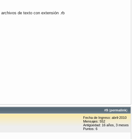
n archivos de texto con extensión .rb
#
9
(
permalink
)
Fecha de Ingreso: abril-2010
Mensajes: 552
Antigüedad: 16 años, 3 meses
Puntos: 6