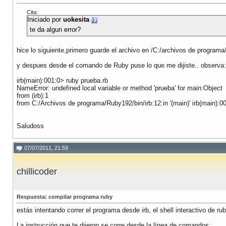
Cita:
Iniciado por
uokesita
te da algun error?
hice lo siguiente,primero guarde el archivo en /C:/archivos de program
y despues desde el comando de Ruby puse lo que me dijiste.. observa:
irb(main):001:0> ruby prueba.rb
NameError: undefined local variable or method 'prueba' for main:Object
from (irb):1
from C:/Archivos de programa/Ruby192/bin/irb:12:in '(main)' irb(main):0
Saludoss
07/07/2011, 21:59
chillicoder
Respuesta: compilar programa ruby
estás intentando correr el programa desde irb, el shell interactivo de ru
La instrucción que te dijeron se corre desde la línea de comandos: