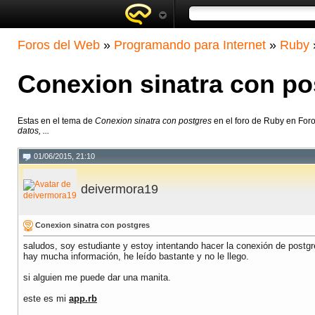
Foros del Web
»
Programando para Internet
»
Ruby
Conexion sinatra con po
Estas en el tema de
Conexion sinatra con postgres
en el foro de Ruby en For
datos, ...
01/06/2015, 21:10
deivermora19
Conexion sinatra con postgres
saludos, soy estudiante y estoy intentando hacer la conexión de postg
hay mucha información, he leído bastante y no le llego.
si alguien me puede dar una manita.
este es mi
app.rb