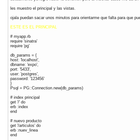
les muestro el principal y las vistas.
ojala puedan sacar unos minutos para orientarme que falta para que pu
ESTE ES EL PRINCIPAL
# myapp.rb
require 'sinatra'
require 'pg'
db_params = {
host: 'localhost',
dbname: 'expo',
port: '5433',
user: 'postgres',
password: '123456'
}
Psql = PG::Connection.new(db_params)
# index principal
get '/' do
erb :index
end
# nuevo producto
get '/articulos' do
erb :nuev_linea
end