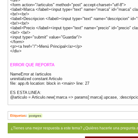
<div>
<form action="/articulos" method="post" accept-charset="utf-8">
<label>Marca </label><input type="text" name="marca" id="marca" c
<br/><br/>
<label>Descripcion </label><input type="text" name="descripcion" id
<br/><br/>
<label>Precio </label><input type="text" name="precio" id="precio" 
<br/> <br/>
<input type="submit" value="Guardar"/>
</form>
<p><a href="/">Menú Principal</a></p>
</div>
ERROR QUE REPORTA
NameError at /articulos
uninitialized constant Articulo
file: app.rb location: block in <main> line: 27
ES ESTA LINEA:
@articulo = Articulo.new(:marca => params[:marca].upcase, :descripci
Etiquetas
:
postgres
¿Tienes una mejor respuesta a este tema? ¿Quiéres hacerle una pregunta 