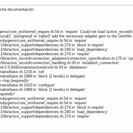
mucha documentación .
ems/core_ext/kernel_require.rb:54:in `require': Could not load 'active_record/
mysql2', 'postgresql' or 'sqlite3' add the necessary adapter gem to the Gemfile.
rubygems/core_ext/kernel_require.rb:54:in `require'
lib/active_support/dependencies.rb:274:in `block in require'
1/lib/active_support/dependencies.rb:240:in `load_dependency'
lib/active_support/dependencies.rb:274:in `require'
lib/active_record/connection_adapters/connection_specification.rb:175:in `sp
ib/active_record/connection_handling.rb:50:in `establish_connection'
2.0.6/lib/sinatra/activerecord.rb:43:in `database='
atra/base.rb:1216:in `set'
tra/base.rb:1989:in `block (2 levels) in delegate'
 <top (required)>'
atra/base.rb:1410:in `configure'
tra/base.rb:1989:in `block (2 levels) in delegate'
quired)>'
rubygems/core_ext/kernel_require.rb:54:in `require'
rubygems/core_ext/kernel_require.rb:54:in `require'
lib/active_support/dependencies.rb:274:in `block in require'
1/lib/active_support/dependencies.rb:240:in `load_dependency'
lib/active_support/dependencies.rb:274:in `require'