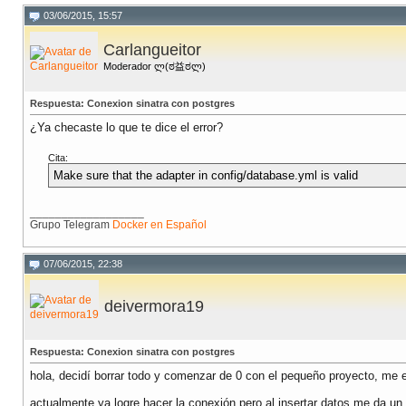
03/06/2015, 15:57
Carlangueitor
Moderador ლ(ಠ益ಠლ)
Respuesta: Conexion sinatra con postgres
¿Ya checaste lo que te dice el error?
Cita:
Make sure that the adapter in config/database.yml is valid
__________________
Grupo Telegram
Docker en Español
07/06/2015, 22:38
deivermora19
Respuesta: Conexion sinatra con postgres
hola, decidí borrar todo y comenzar de 0 con el pequeño proyecto, me 
actualmente ya logre hacer la conexión pero al insertar datos me da un 