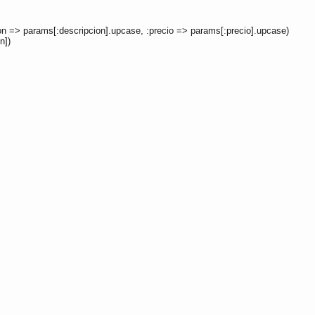
on => params[:descripcion].upcase, :precio => params[:precio].upcase)
n])