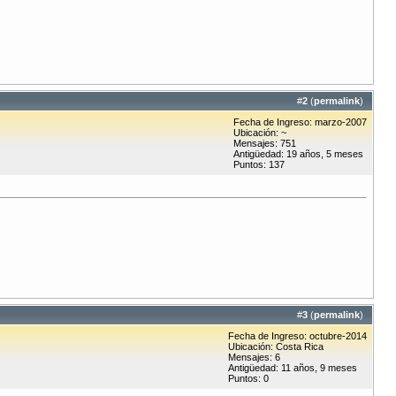
#
2
(
permalink
)
Fecha de Ingreso: marzo-2007
Ubicación: ~
Mensajes: 751
Antigüedad: 19 años, 5 meses
Puntos: 137
#
3
(
permalink
)
Fecha de Ingreso: octubre-2014
Ubicación: Costa Rica
Mensajes: 6
Antigüedad: 11 años, 9 meses
Puntos: 0