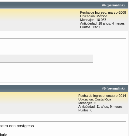
#
4
(
permalink
)
Fecha de Ingreso: marzo-2008
Ubicación: México
Mensajes: 10.037
Antigüedad: 18 años, 4 meses
Puntos: 1329
#
5
(
permalink
)
Fecha de Ingreso: octubre-2014
Ubicación: Costa Rica
Mensajes: 6
Antigüedad: 11 años, 9 meses
Puntos: 0
natra con postgress.
arla.