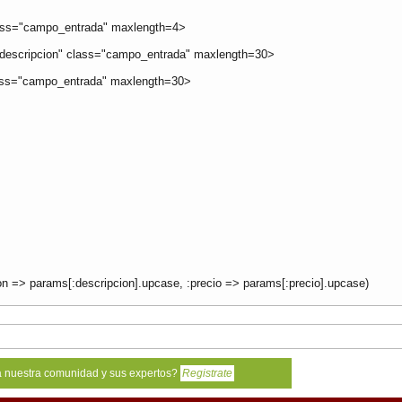
lass="campo_entrada" maxlength=4>
="descripcion" class="campo_entrada" maxlength=30>
class="campo_entrada" maxlength=30>
on => params[:descripcion].upcase, :precio => params[:precio].upcase)
a nuestra comunidad y sus expertos?
Registrate