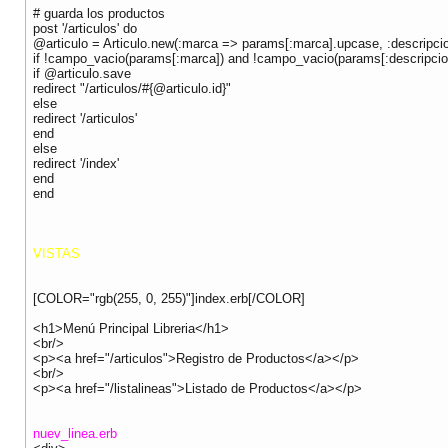
# guarda los productos
post '/articulos' do
@articulo = Articulo.new(:marca => params[:marca].upcase, :descripci
if !campo_vacio(params[:marca]) and !campo_vacio(params[:descripcio
if @articulo.save
redirect "/articulos/#{@articulo.id}"
else
redirect '/articulos'
end
else
redirect '/index'
end
end
VISTAS
[COLOR="rgb(255, 0, 255)"]index.erb[/COLOR]
<h1>Menú Principal Libreria</h1>
<br/>
<p><a href="/articulos">Registro de Productos</a></p>
<br/>
<p><a href="/listalineas">Listado de Productos</a></p>
nuev_linea.erb