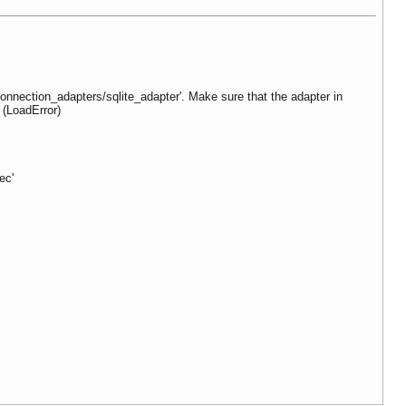
connection_adapters/sqlite_adapter'. Make sure that the adapter in
 (LoadError)
ec'