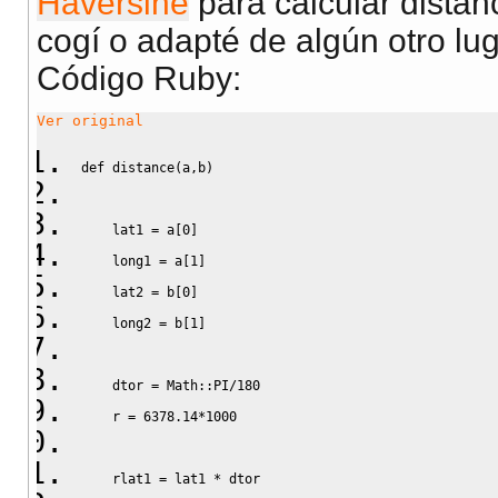
Haversine
para calcular distan
cogí o adapté de algún otro lug
Código Ruby:
Ver original
def
 distance
(
a,b
)
    lat1 = a
[
0
]
    long1 = a
[
1
]
    lat2 = b
[
0
]
    long2 = b
[
1
]
    dtor = 
Math
::PI
/
180
    r = 
6378.14
*
1000
    rlat1 = lat1 
*
 dtor 