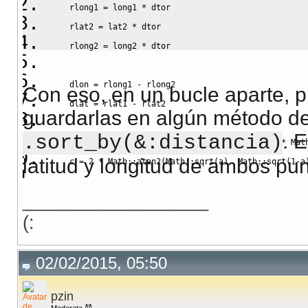
    rlong1 = long1 
*
 dtor 
    rlat2 = lat2 
*
 dtor 
    rlong2 = long2 
*
 dtor 
    dlon = rlong1 
-
 rlong2
Con eso, en un bucle aparte, p
    dlat = rlat1 
-
 rlat2
guardarlas en algún método del
. 
.sort_by(&:distancia)
    a = 
Math
::sin
(
dlat
/
2
)
**
2
+
Math
::cos
(
rlat1
)
*
Mat
latitud y longitud de ambos pun
    c = 
2
*
Math
::atan2
(
Math
::sqrt
(
a
)
, 
Math
::sqrt
(
1
-
a
__________________
    r 
*
 c
(:
end
02/02/2015, 05:50
pzin