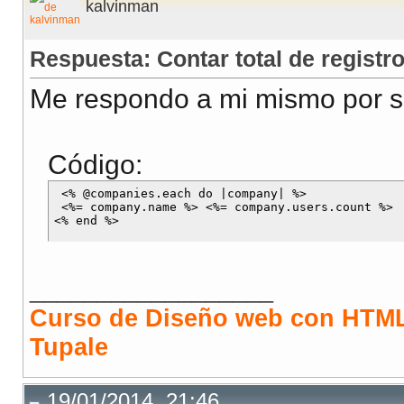
kalvinman
Respuesta: Contar total de registr
Me respondo a mi mismo por si 
Código:
 <% @companies.each do |company| %>

 <%= company.name %> <%= company.users.count %>

__________________
Curso de Diseño web con HTML
Tupale
19/01/2014, 21:46