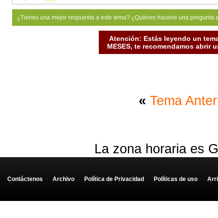
¿Tienes una mejor respuesta a este tema? ¿Quiéres hacerle una pregunta 
Atención: Estás leyendo un tema
MESES, te recomendamos abrir un
«
Tema Anter
La zona horaria es G
Contáctenos
-
Archivo
-
Política de Privacidad
-
Políticas de uso
-
Arr