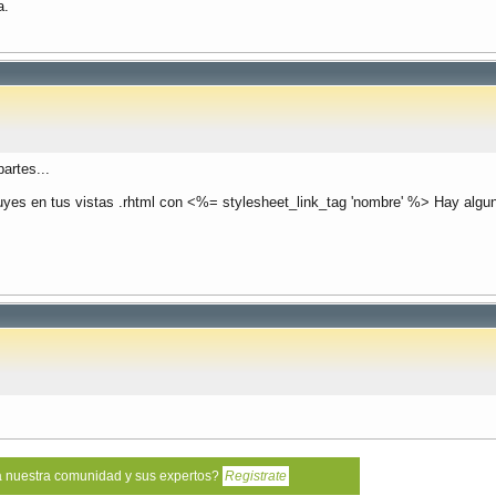
a.
artes...
cluyes en tus vistas .rhtml con <%= stylesheet_link_tag 'nombre' %> Hay alg
a nuestra comunidad y sus expertos?
Registrate