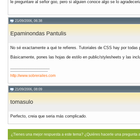
le preguntare al señor goo, pero si alguien conoce algo se lo agradeceri
21/09/2006, 06:38
Epaminondas Pantulis
No sé exactamente a qué te refieres. Tutoriales de CSS hay por todas p
Básicamente, pones las hojas de estilo en public/stylesheets y las in
__________________
------------------------------
http://www.sobrerailes.com
21/09/2006, 08:09
tomasulo
Perfecto, creia que seria más complicado.
¿Tienes una mejor respuesta a este tema? ¿Quiéres hacerle una pregunta 