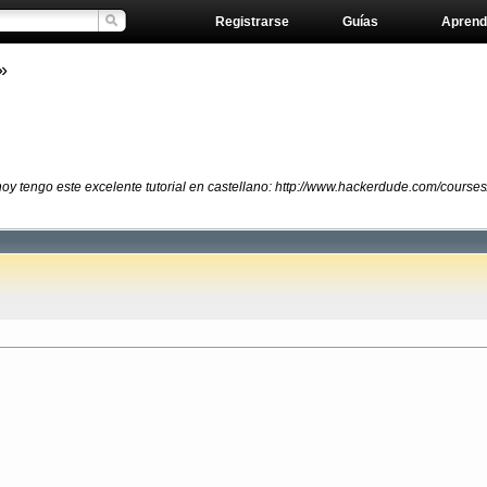
Registrarse
Guías
Aprend
»
y tengo este excelente tutorial en castellano: http://www.hackerdude.com/courses/ra