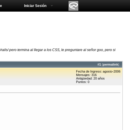
e
Iniciar Sesión
ils/ pero termina al llegar a los CSS, le preguntare al señor goo, pero si
#
1
(
permalink
)
Fecha de Ingreso: agosto-2006
Mensajes: 316
Antigüedad: 20 años
Puntos: 0