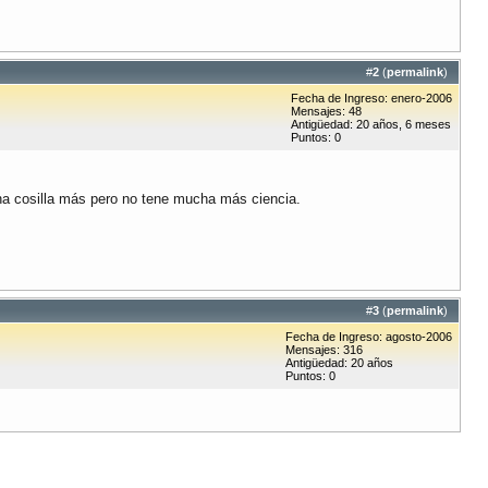
#
2
(
permalink
)
Fecha de Ingreso: enero-2006
Mensajes: 48
Antigüedad: 20 años, 6 meses
Puntos: 0
una cosilla más pero no tene mucha más ciencia.
#
3
(
permalink
)
Fecha de Ingreso: agosto-2006
Mensajes: 316
Antigüedad: 20 años
Puntos: 0