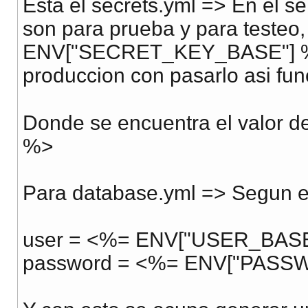
Esta el secrets.yml => En el s
son para prueba y para testeo
ENV["SECRET_KEY_BASE"] %>, 
produccion con pasarlo asi fu
Donde se encuentra el valo
%>
Para database.yml => Segun eh
user = <%= ENV["USER_BAS
password = <%= ENV["PAS