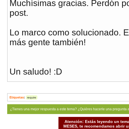
Muchísimas gracias. Perdón po
post.
Lo marco como solucionado. E
más gente también!
Un saludo! :D
Etiquetas
:
require
¿Tienes una mejor respuesta a este tema? ¿Quiéres hacerle una pregunta 
Atención: Estás leyendo un tema
MESES, te recomendamos abrir un