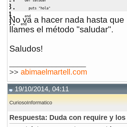
def
 saludar
puts
"hola"
end
No va a hacer nada hasta que 
end
llames el método "saludar".
Saludos!
__________________
>>
abimaelmartell.com
19/10/2014, 04:11
CuriosoInformatico
Respuesta: Duda con require y lo