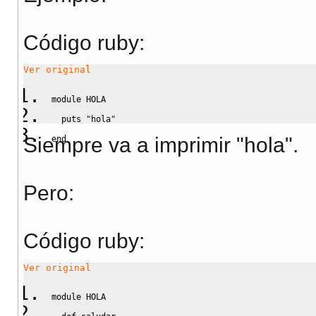
Código ruby:
Ver original
module
 HOLA
puts
"hola"
Siempre va a imprimir "hola".
end
Pero:
Código ruby:
Ver original
module
 HOLA